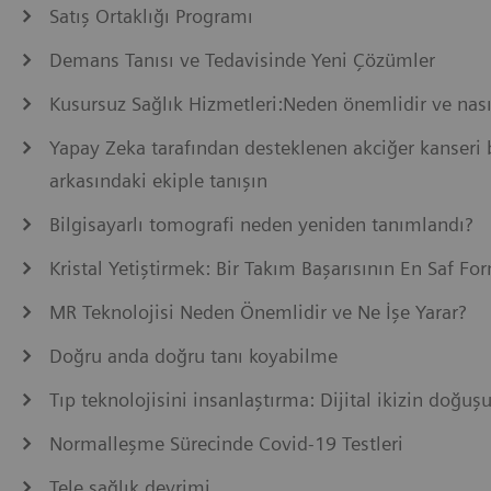
Satış Ortaklığı Programı
Demans Tanısı ve Tedavisinde Yeni Çözümler
Kusursuz Sağlık Hizmetleri:Neden önemlidir ve na
Yapay Zeka tarafından desteklenen akciğer kanseri 
arkasındaki ekiple tanışın
Bilgisayarlı tomografi neden yeniden tanımlandı?
Kristal Yetiştirmek: Bir Takım Başarısının En Saf Fo
MR Teknolojisi Neden Önemlidir ve Ne İşe Yarar?
Doğru anda doğru tanı koyabilme
Tıp teknolojisini insanlaştırma: Dijital ikizin doğuş
Normalleşme Sürecinde Covid-19 Testleri
Tele sağlık devrimi