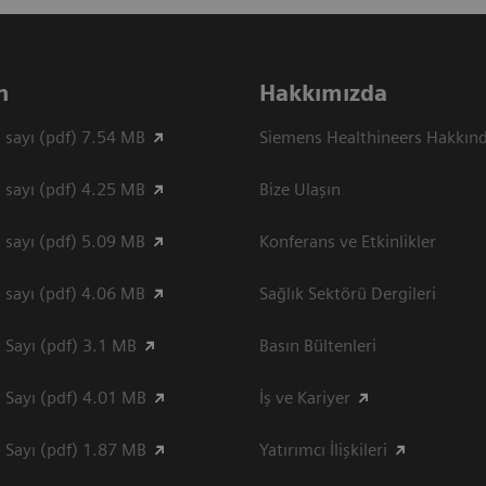
n
Hakkımızda
 sayı (pdf) 7.54 MB
Siemens Healthineers Hakkın
 sayı (pdf) 4.25 MB
Bize Ulaşın
 sayı (pdf) 5.09 MB
Konferans ve Etkinlikler
 sayı (pdf) 4.06 MB
Sağlık Sektörü Dergileri
 Sayı (pdf) 3.1 MB
Basın Bültenleri
 Sayı (pdf) 4.01 MB
İş ve Kariyer
 Sayı (pdf) 1.87 MB
Yatırımcı İlişkileri