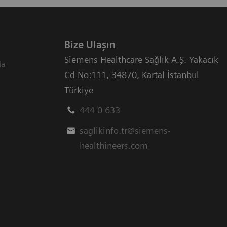
Bize Ulaşın
Siemens Healthcare Sağlık A.Ş. Yakacık
da
Cd No:111
,
34870
,
Kartal İstanbul
Türkiye
444 0 633
saglikinfo.tr@siemens-
healthineers.com