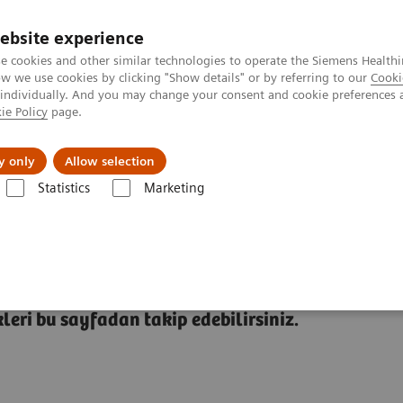
ebsite experience
e cookies and other similar technologies to operate the Siemens Healthi
 we use cookies by clicking "Show details" or by referring to our
Cooki
 individually. And you may change your consent and cookie preferences 
ie Policy
page.
etlerinde Karşılaşılan Zorluklar ve Çözüm Yolları
Hakkı
y only
Allow selection
Statistics
Marketing
leri bu sayfadan takip edebilirsiniz.