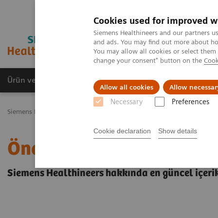
Cookies used for improved w
Siemens Healthineers and our partners us
and ads. You may find out more about how
You may allow all cookies or select them
change your consent" button on the
Cook
Ürün ve Hizmetler
Öne Çıkanlar
Sağlık Hizm
Allow all cookies
Allow necessar
Necessary
Preferences
Siemens Healthineers Türkiye
Öne çıkanlar
Cookie declaration
Show details
Öne çıkanlar
Siemens Healthineers hakkında en güncel içerik