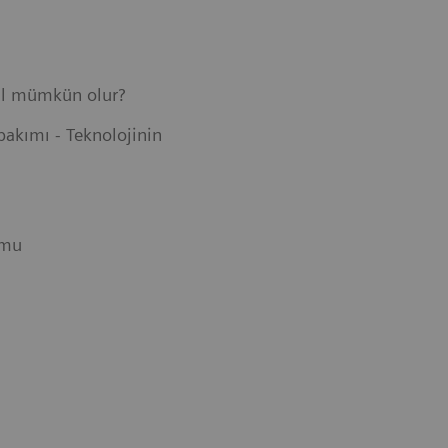
sıl mümkün olur?
bakımı - Teknolojinin
rmu
u