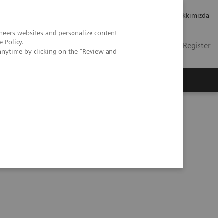
Kariyer
Yatırımcı ilişkileri
Hakkımızda
neers websites and personalize content
e Policy
.
TR
İletişim
Login / Register
anytime by clicking on the "Review and
mızda