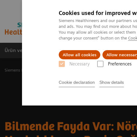
Cookies used for improved w
Siemens Healthineers and our partners us
and ads. You may find out more about how
You may allow all cookies or select them
change your consent" button on the
Cook
Ürün ve Hizmetler
Öne Çıkanlar
Sağlık Hizm
Allow all cookies
Allow necessar
Necessary
Preferences
Siemens Healthineers Türkiye
Öne çıkanlar
Bilmende Fayda Var: N
Cookie declaration
Show details
Bilmende Fayda Var: Nör