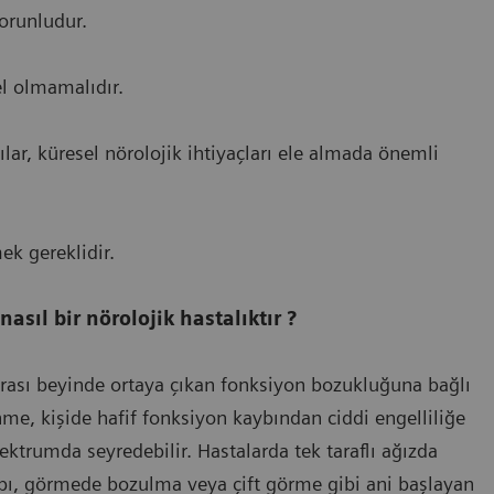
orunludur.
l olmamalıdır.
cılar, küresel nörolojik ihtiyaçları ele almada önemli
ek gereklidir.
sıl bir nörolojik hastalıktır ?
rası beyinde ortaya çıkan fonksiyon bozukluğuna bağlı
nme, kişide hafif fonksiyon kaybından ciddi engelliliğe
ktrumda seyredebilir. Hastalarda tek taraflı ağızda
ı, görmede bozulma veya çift görme gibi ani başlayan