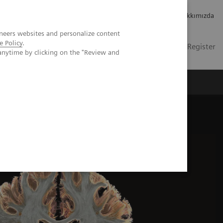
Kariyer
Yatırımcı ilişkileri
Hakkımızda
neers websites and personalize content
e Policy
.
TR
İletişim
Login / Register
anytime by clicking on the "Review and
mızda