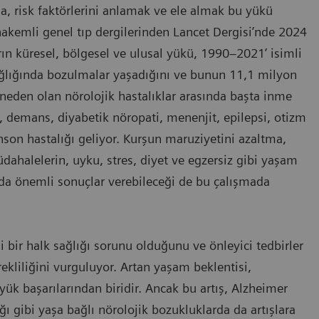
da, risk faktörlerini anlamak ve ele almak bu yükü
 hakemli genel tıp dergilerinden Lancet Dergisi’nde 2024
rın küresel, bölgesel ve ulusal yükü, 1990–2021’ isimli
sağlığında bozulmalar yaşadığını ve bunun 11,1 milyon
neden olan nörolojik hastalıklar arasında başta inme
, demans, diyabetik nöropati, menenjit, epilepsi, otizm
nson hastalığı geliyor. Kurşun maruziyetini azaltma,
dahalelerin, uyku, stres, diyet ve egzersiz gibi yaşam
mada önemli sonuçlar verebileceği de bu çalışmada
i bir halk sağlığı sorunu olduğunu ve önleyici tedbirler
rekliliğini vurguluyor. Artan yaşam beklentisi,
yük başarılarından biridir. Ancak bu artış, Alzheimer
ı gibi yaşa bağlı nörolojik bozukluklarda da artışlara