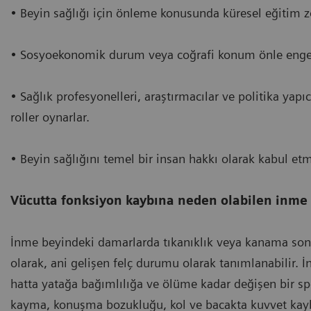
• Beyin sağlığı için önleme konusunda küresel eğitim z
• Sosyoekonomik durum veya coğrafi konum önle enge
• Sağlık profesyonelleri, araştırmacılar ve politika yapı
roller oynarlar.
• Beyin sağlığını temel bir insan hakkı olarak kabul etm
Vücutta fonksiyon kaybına neden olabilen inme na
İnme beyindeki damarlarda tıkanıklık veya kanama son
olarak, ani gelişen felç durumu olarak tanımlanabilir. İ
hatta yatağa bağımlılığa ve ölüme kadar değişen bir spe
kayma, konuşma bozukluğu, kol ve bacakta kuvvet kayb