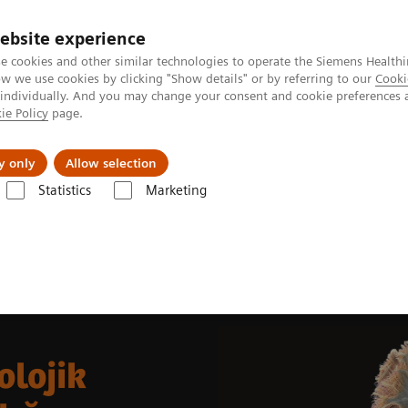
ebsite experience
e cookies and other similar technologies to operate the Siemens Healthi
 we use cookies by clicking "Show details" or by referring to our
Cooki
 individually. And you may change your consent and cookie preferences 
ie Policy
page.
etlerinde Karşılaşılan Zorluklar ve Çözüm Yolları
Hakkı
y only
Allow selection
Statistics
Marketing
örolojik Hastalıklar ve Beyin Sağlığı
olojik