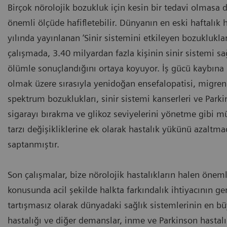
Birçok nörolojik bozukluk için kesin bir tedavi olmasa 
önemli ölçüde hafifletebilir. Dünyanın en eski haftalık
yılında yayınlanan ‘Sinir sistemini etkileyen bozuklukla
çalışmada, 3.40 milyardan fazla kişinin sinir sistemi 
ölümle sonuçlandığını ortaya koyuyor. İş gücü kaybına 
olmak üzere sırasıyla yenidoğan ensefalopatisi, migren
spektrum bozuklukları, sinir sistemi kanserleri ve Parki
sigarayı bırakma ve glikoz seviyelerini yönetme gibi mü
tarzı değişikliklerine ek olarak hastalık yükünü azalt
saptanmıştır.
Son çalışmalar, bize nörolojik hastalıkların halen öneml
konusunda acil şekilde halkta farkındalık ihtiyacının ge
tartışmasız olarak dünyadaki sağlık sistemlerinin en bü
hastalığı ve diğer demanslar, inme ve Parkinson hastalığ