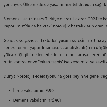
yer alıyor. Ülkemizde de yaşamımızı tehdit eden sağlık s
Siemens Healthineers Türkiye olarak Haziran 2024’te ka
Raporumuz’da da halktaki nörolojik hastalıkların oran
Genetik ve çevresel faktörler, yaşam süresinin artmasıy
kontrollerinin yaptırılmaması, spor alışkanlığının düşük
yüksekliği gibi nedenlerle de toplumda artışa geçen nörol
rutin kontroller ve ‘’erken teşhis’ ise kendimizi ve sevd
Dünya Nöroloji Federasyonu’na göre beyin ve genel sağlı
İnme vakalarının %90'ı
Demans vakalarının %40'ı