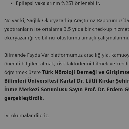
Epilepsi vakalarının %25'i önlenebilir.
Ne var ki, Sağlık Okuryazarlığı Araştırma Raporumuz’da
yaptıranların ise ortalama 3,5 yılda bir check-up hizm
okuryazarlığı ve bilinci oluşturma amaçlı çalışmalarımı
Bilmende Fayda Var platformumuz aracılığıyla, kamuoyu
önemli bilgileri almak, risk faktörlerini bilmek ve ken
öğrenmek üzere
Türk Nöroloji Derneği ve Girişims
Bilimleri Üniversitesi Kartal Dr. Lütfi Kırdar Şeh
İnme Merkezi Sorumlusu Sayın Prof. Dr. Erdem GÜR
gerçekleştirdik.
İyi okumalar dileriz.