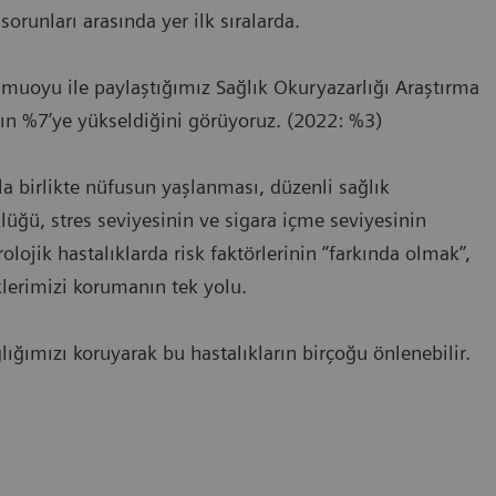
orunları arasında yer ilk sıralarda.
muoyu ile paylaştığımız Sağlık Okuryazarlığı Araştırma
ının %7’ye yükseldiğini görüyoruz. (2022: %3)
la birlikte nüfusun yaşlanması, düzenli sağlık
lüğü, stres seviyesinin ve sigara içme seviyesinin
ojik hastalıklarda risk faktörlerinin ‘’farkında olmak’’,
iklerimizi korumanın tek yolu.
ğımızı koruyarak bu hastalıkların birçoğu önlenebilir.