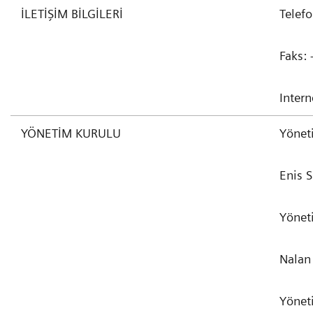
İLETİŞİM BİLGİLERİ
Telef
Faks:
Intern
YÖNETİM KURULU
Yönet
Enis
Yönet
Nala
Yönet