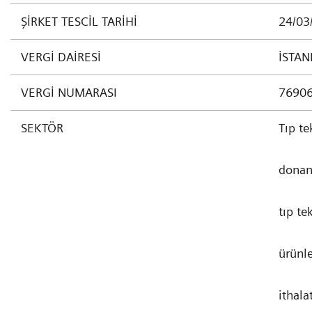
ŞİRKET TESCİL TARİHİ
24/03
VERGİ DAİRESİ
İSTAN
VERGİ NUMARASI
7690
SEKTÖR
Tıp te
donanı
tıp te
ürünle
ithala