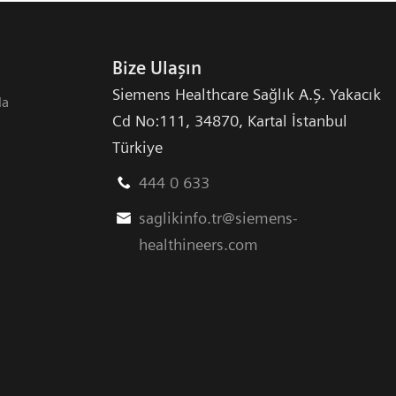
Bize Ulaşın
Siemens Healthcare Sağlık A.Ş. Yakacık
da
Cd No:111
,
34870
,
Kartal İstanbul
Türkiye
444 0 633
saglikinfo.tr@siemens-
healthineers.com