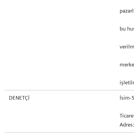
pazarl
bu hus
verilm
merke
işleti
DENETÇİ
İsim-
Ticare
Adres: