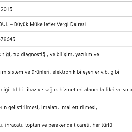
/2015
BUL – Büyük Mükellefler Vergi Dairesi
678645
kniği, tıp diagnostiği, ve bilişim, yazılım ve
m sistem ve ürünleri, elektronik bileşenler v.b. gibi
kniği, tıbbi cihaz ve sağlık hizmetleri alanında fikri ve sına
rin geliştirilmesi, imalatı, imal ettirilmesi,
tı, ihracatı, toptan ve perakende ticareti, her türlü