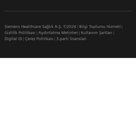
Siemens Healthcare Sağlık A.Ş. ©2026
Bilgi Toplumu Hizmeti
Gizlilik Politikası
Aydınlatma Metinleri
Kullanım Şartları
Digital ID
Çerez Politikası
3.parti lisansları