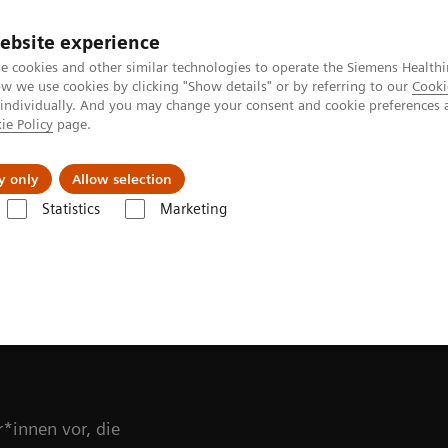
ebsite experience
Investoren
Talente
e cookies and other similar technologies to operate the Siemens Healthi
 we use cookies by clicking "Show details" or by referring to our
Cooki
 individually. And you may change your consent and cookie preferences 
ie Policy
page.
Innovationen
Purpose
y only
Allow selection
Statistics
Marketing
indungen
seren
r*innen vor, die