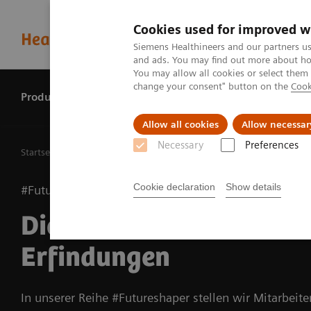
Cookies used for improved w
Siemens Healthineers and our partners us
and ads. You may find out more about how
You may allow all cookies or select them
change your consent" button on the
Cook
Produkte & Services
Perspektiven
Allow all cookies
Allow necessar
Necessary
Preferences
Startseite
Innovationen
Die Menschen hinter unseren Erf
Cookie declaration
Show details
#Futureshaper
Die Menschen hinter un
Erfindungen
In unserer Reihe #Futureshaper stellen wir Mitarbeite