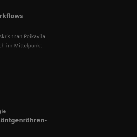
orkflows
krishnan Poikavila
ch im Mittelpunkt
gie
Röntgenröhren-