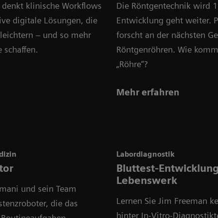
 denkt klinische Workflows
Die Röntgentechnik wird 1
ive digitale Lösungen, die
Entwicklung geht weiter. Ph
erleichtern – und so mehr
forscht an der nächsten G
 schaffen.
Röntgenröhren. Wie kommt 
„Röhre“?
Mehr erfahren
dizin
Labordiagnostik
tor
Bluttest-Entwicklung 
Lebenswerk
hmani und sein Team
Lernen Sie Jim Freeman ke
stenzroboter, die das
hinter In-Vitro-Diagnostikt
 Routineaufgaben