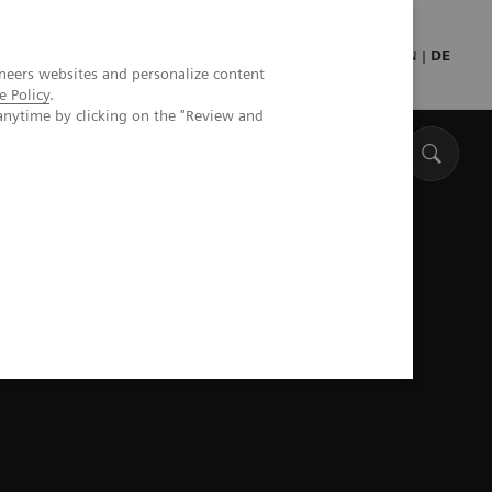
Presse
Medizinisches Fachpersonal
EN
|
DE
neers websites and personalize content
e Policy
.
anytime by clicking on the "Review and