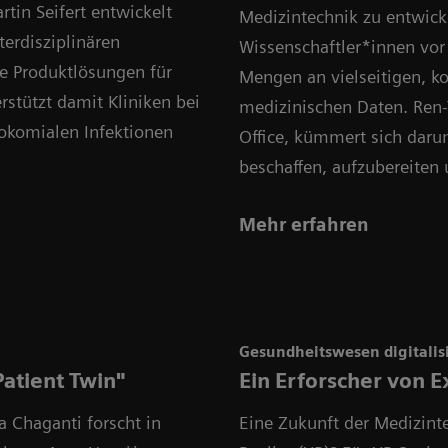
rtin Seifert entwickelt
Medizintechnik zu entwick
erdisziplinären
Wissenschaftler*innen vor 
e Produktlösungen für
Mengen an vielseitigen, k
rstützt damit Kliniken bei
medizinischen Daten. Ren-
komialen Infektionen
Office, kümmert sich daru
beschaffen, aufzubereiten
Mehr erfahren
Gesundheitswesen digitalis
atient Twin"
Ein Erforscher von E
a Chaganti forscht in
Eine Zukunft der Medizint