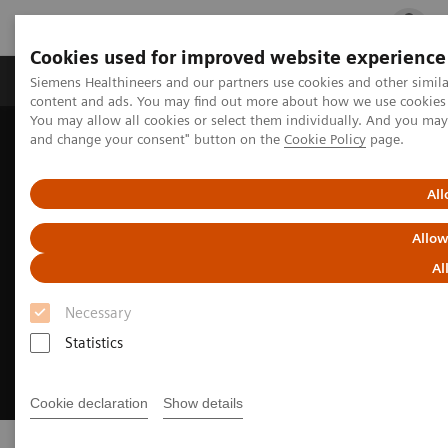
Cookies used for improved website experience
Fachbereiche
Healthcare Management
Siemens Healthineers and our partners use cookies and other simil
content and ads. You may find out more about how we use cookies b
You may allow all cookies or select them individually. And you ma
and change your consent" button on the
Cookie Policy
page.
Startseite
Digital Solutions
All
Allow
Al
Necessary
Statistics
Cookie declaration
Show details