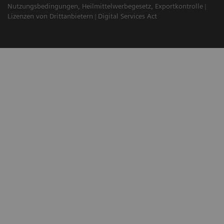
Nutzungsbedingungen, Heilmittelwerbegesetz, Exportkontrolle
Lizenzen von Drittanbietern
Digital Services Act