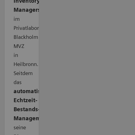
Inventory
Managers
im
Privatlabor
Blackholm
MVZ
in
Heilbronn.
Seitdem
das
automatisierte
Echtzeit-
Bestands-
Management
seine