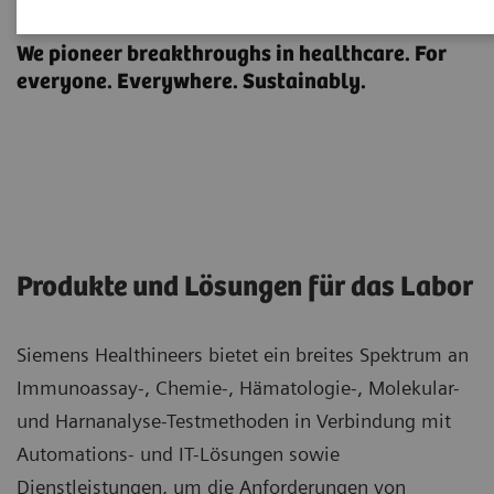
Labordiagnostik
We pioneer breakthroughs in healthcare. For
everyone. Everywhere. Sustainably.
Produkte und Lösungen für das Labor
Siemens Healthineers bietet ein breites Spektrum an
Immunoassay-, Chemie-, Hämatologie-, Molekular-
und Harnanalyse-Testmethoden in Verbindung mit
Automations- und IT-Lösungen sowie
Dienstleistungen, um die Anforderungen von