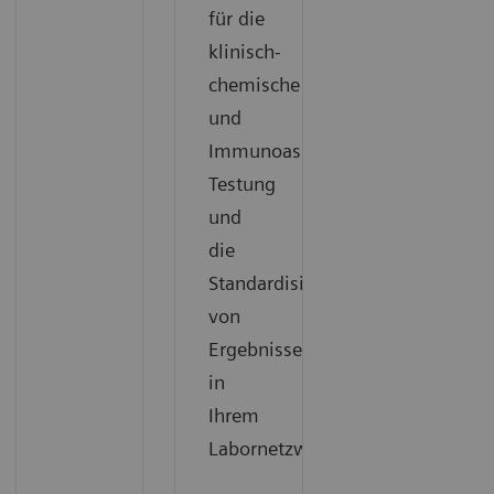
für die
klinisch-
chemische
und
Immunoassay-
Testung
und
die
Standardisierung
von
Ergebnissen
in
Ihrem
Labornetzwerk.