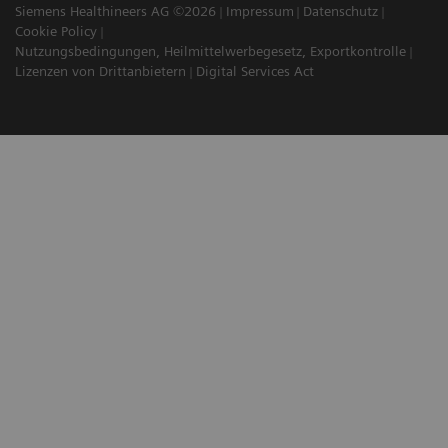
Siemens Healthineers AG ©2026
Impressum
Datenschutz
Cookie Policy
Nutzungsbedingungen, Heilmittelwerbegesetz, Exportkontrolle
Lizenzen von Drittanbietern
Digital Services Act