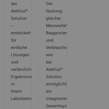
der
Die
Atellica®
Nutzung
Solution
gleicher
–
Messverfahren,
entwickelt
Reagenzien
für
und
einfache
Verbrauchsmaterialien
Lösungen
wie
und
bei
verlässliche
Atellica®
Ergebnisse
Solution
in
ermöglicht
Ihrem
ein
Laborbetrieb
integriertes
Gesamtsystem