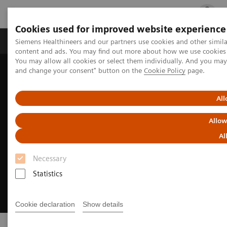
Cookies used for improved website experience
Fachbereiche
Healthcare Management
Siemens Healthineers and our partners use cookies and other simil
content and ads. You may find out more about how we use cookies b
You may allow all cookies or select them individually. And you ma
and change your consent" button on the
Cookie Policy
page.
Startseite
Labordiagnostik Portfolio
All
Allow
Al
Necessary
Statistics
Cookie declaration
Show details