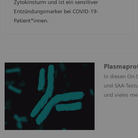
Zytokinsturm und ist ein sensitiver
Entzündungsmarker bei COVID-19-
Patient*innen.
Plasmapro
In diesen On-
und SAA-Testu
und vieles me