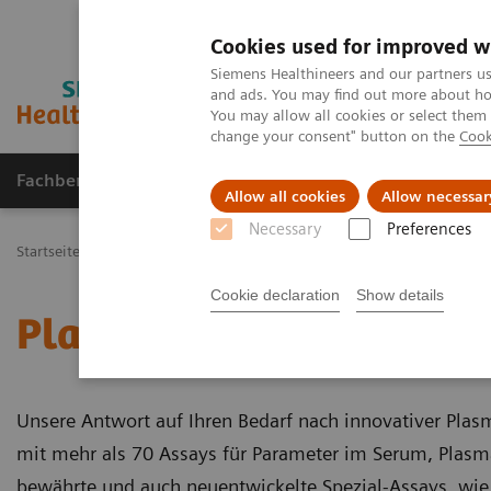
Cookies used for improved w
Siemens Healthineers and our partners us
and ads. You may find out more about how
You may allow all cookies or select them
change your consent" button on the
Cook
Fachbereiche
Healthcare Management
Allow all cookies
Allow necessar
Necessary
Preferences
Startseite
Labordiagnostik Portfolio
Plasmaproteine
Cookie declaration
Show details
Plasmaproteine
Unsere Antwort auf Ihren Bedarf nach innovativer Pla
mit mehr als 70 Assays für Parameter im Serum, Plasma
bewährte und auch neuentwickelte Spezial-Assays, wie B