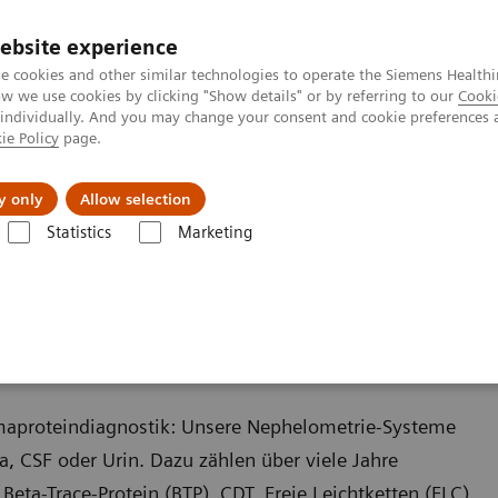
ebsite experience
e cookies and other similar technologies to operate the Siemens Healthi
 we use cookies by clicking "Show details" or by referring to our
Cooki
 individually. And you may change your consent and cookie preferences 
ie Policy
page.
Produkte & Services
News & Events
Üb
y only
Allow selection
Statistics
Marketing
smaproteindiagnostik: Unsere Nephelometrie-Systeme
, CSF oder Urin. Dazu zählen über viele Jahre
eta-Trace-Protein (BTP), CDT, Freie Leichtketten (FLC),