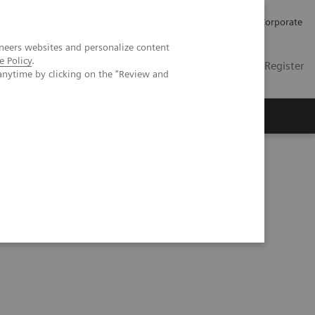
Karriere
Investor Relations
Presse
Corporate
neers websites and personalize content
e Policy
.
DE
Kontakt
Login / Register
anytime by clicking on the "Review and
er uns