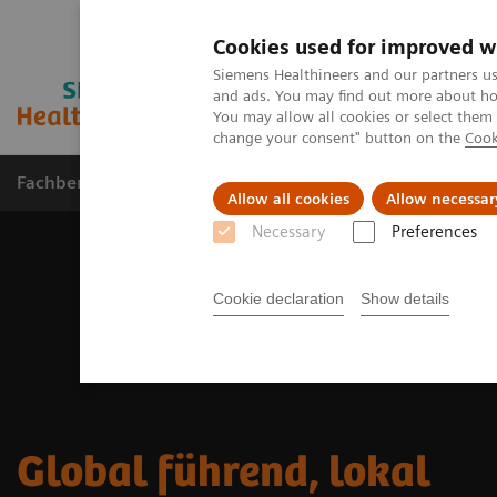
Cookies used for improved w
Siemens Healthineers and our partners us
and ads. You may find out more about how
You may allow all cookies or select them
change your consent" button on the
Cook
Fachbereiche
Healthcare Management
Allow all cookies
Allow necessar
Necessary
Preferences
Cookie declaration
Show details
Global führend, lokal