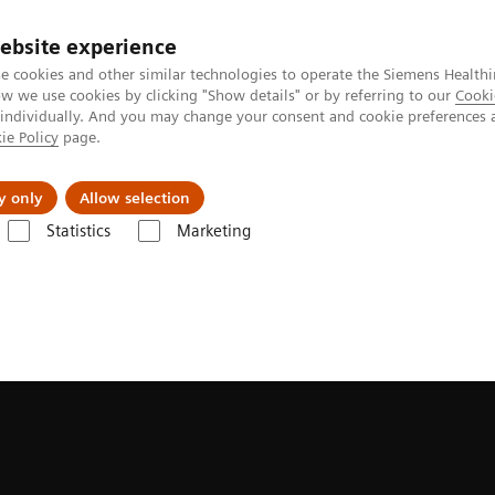
ebsite experience
e cookies and other similar technologies to operate the Siemens Healthi
 we use cookies by clicking "Show details" or by referring to our
Cooki
 individually. And you may change your consent and cookie preferences 
ie Policy
page.
Produkte & Services
News & Events
Üb
y only
Allow selection
Statistics
Marketing