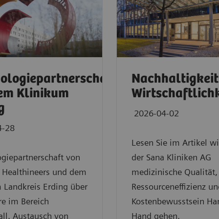
ologiepartnerschaft
Nachhaltigkeit 
em Klinikum
Wirtschaftlich
g
2026-04-02
4-28
Lesen Sie im Artikel wi
giepartnerschaft von
der Sana Kliniken AG
 Healthineers und dem
medizinische Qualität,
 Landkreis Erding über
Ressourceneffizienz un
re im Bereich
Kostenbewusstsein Ha
all. Austausch von
Hand gehen.