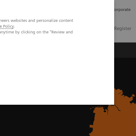
Karriere
Investor Relations
Presse
Corporate
neers websites and personalize content
e Policy
.
DE
Kontakt
Login / Register
anytime by clicking on the "Review and
er uns