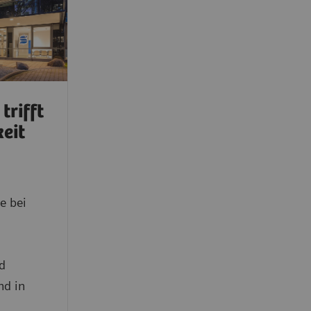
trifft
keit
e bei
d
nd in