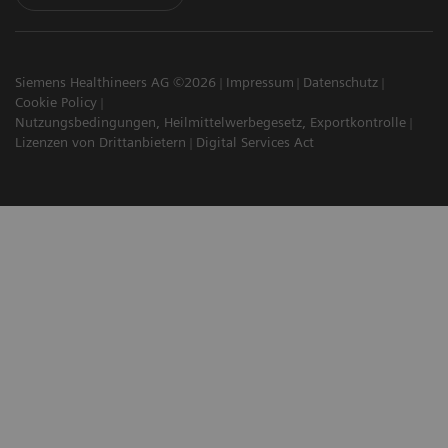
Siemens Healthineers AG ©2026
Impressum
Datenschutz
Cookie Policy
Nutzungsbedingungen, Heilmittelwerbegesetz, Exportkontrolle
Lizenzen von Drittanbietern
Digital Services Act