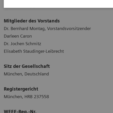
Telefon: +49 (0)9191 180
Mitglieder des Vorstands
Dr. Bernhard Montag, Vorstandsvorsitzender
Darleen Caron
Dr. Jochen Schmitz
Elisabeth Staudinger-Leibrecht
Sitz der Gesellschaft
München, Deutschland
Registergericht
München, HRB 237558
WEEE-Reg.-Nr.