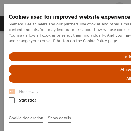
Cookies used for improved website experience
Fachbereiche
Healthcare Management
Siemens Healthineers and our partners use cookies and other simil
content and ads. You may find out more about how we use cookies b
You may allow all cookies or select them individually. And you ma
and change your consent" button on the
Cookie Policy
page.
Startseite
Impressum
All
Impressum
Allow
Al
Necessary
Statistics
Siemens Healthineers AG
Cookie declaration
Show details
Siemensstr. 3
91301 Forchheim, Deutschland