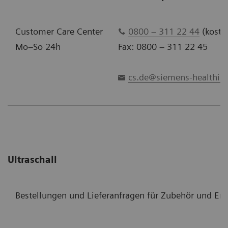
Customer Care Center
0800 – 311 22 44
(kosten
Mo–So 24h
Fax: 0800 – 311 22 45
cs.de@siemens-healthin
Ultraschall
Bestellungen und Lieferanfragen für Zubehör und Ersa