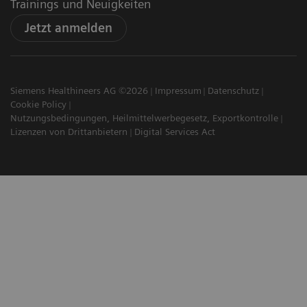
Trainings und Neuigkeiten
Jetzt anmelden
Siemens Healthineers AG ©2026
Impressum
Datenschutz
Cookie Policy
Nutzungsbedingungen, Heilmittelwerbegesetz, Exportkontrolle
Lizenzen von Drittanbietern
Digital Services Act