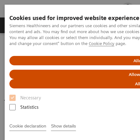
Cookies used for improved website experience
Fachbereiche
Healthcare Management
Siemens Healthineers and our partners use cookies and other simil
content and ads. You may find out more about how we use cookies b
You may allow all cookies or select them individually. And you ma
and change your consent" button on the
Cookie Policy
page.
Startseite
Kontakt
All
Kontakt
Allow
Ihre Meinung, Ihre Fragen und Anregungen sind
Al
für uns sehr wichtig. Kontaktieren Sie uns
jederzeit.
Necessary
Statistics
Cookie declaration
Show details
E-Mail