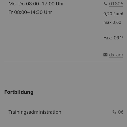
Mo–Do 08:00–17:00 Uhr
01806 –
Fr 08:00–14:30 Uhr
0,20 Euro/An
max 0,60 Eu
Fax: 0919
dx-admi
Fortbildung
Trainingsadministration
061