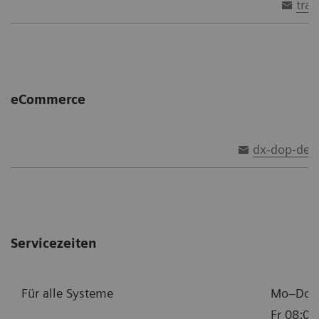
tra
eCommerce
dx-dop-de.
Servicezeiten
Für alle Systeme
Mo–Do 0
Fr 08:00