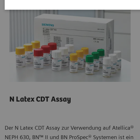
N Latex CDT Assay
Der N Latex CDT Assay zur Verwendung auf Atellica®
NEPH 630, BN™ II und BN ProSpec®
Systemen ist ein