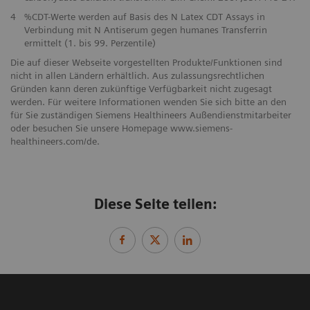
4
%CDT-Werte werden auf Basis des N Latex CDT Assays in
Verbindung mit N Antiserum gegen humanes Transferrin
ermittelt (1. bis 99. Perzentile)
Die auf dieser Webseite vorgestellten Produkte/Funktionen sind
nicht in allen Ländern erhältlich. Aus zulassungsrechtlichen
Gründen kann deren zukünftige Verfügbarkeit nicht zugesagt
werden. Für weitere Informationen wenden Sie sich bitte an den
für Sie zuständigen Siemens Healthineers Außendienstmitarbeiter
oder besuchen Sie unsere Homepage www.siemens-
healthineers.com/de.
Diese Seite teilen: