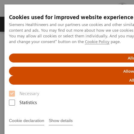
Cookies used for improved website experience
Fachbereiche
Healthcare Management
Siemens Healthineers and our partners use cookies and other simil
content and ads. You may find out more about how we use cookies b
You may allow all cookies or select them individually. And you ma
and change your consent" button on the
Cookie Policy
page.
Startseite
Labordiagnostik Portfolio
Plasmaproteine
Plasmaprotein Assays
N Latex CDT Assay
All
N Latex CDT Assay
Allow
Al
Hochspezifisches Screening-Verfahren zum
Nachweis von chronischem Alkoholabusus
Necessary
Statistics
Cookie declaration
Show details