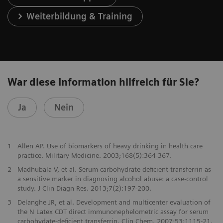
Weiterbildung & Training
War diese Information hilfreich für Sie?
Ja
Nein
1
Allen AP. Use of biomarkers of heavy drinking in health care
practice. Military Medicine. 2003;168(5):364-367.
2
Madhubala V, et al. Serum carbohydrate deficient transferrin as
a sensitive marker in diagnosing alcohol abuse: a case-control
study. J Clin Diagn Res. 2013;7(2):197-200.
3
Delanghe JR, et al. Development and multicenter evaluation of
the N Latex CDT direct immunonephelometric assay for serum
carbohydate-deficient transferrin. Clin Chem. 2007;53:1115-21.