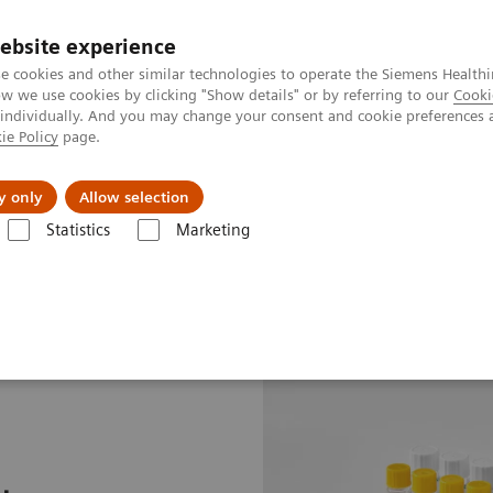
ebsite experience
e cookies and other similar technologies to operate the Siemens Healthi
 we use cookies by clicking "Show details" or by referring to our
Cooki
 individually. And you may change your consent and cookie preferences 
ie Policy
page.
Produkte & Services
News & Events
Üb
y only
Allow selection
Statistics
Marketing
otein Assays
N Latex SAA Assay