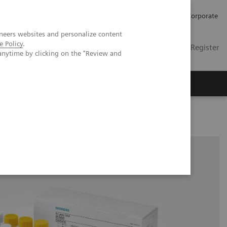
Karriere
Investor Relations
Presse
Corporate
neers websites and personalize content
e Policy
.
DE
Kontakt
Login / Register
anytime by clicking on the "Review and
er uns