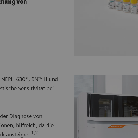
achung von
® NEPH 630*, BN™ II und
tische Sensitivität bei
 der Diagnose von
onen, hilfreich, da die
1,2
rk ansteigen.