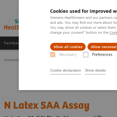
Cookies used for improved w
Siemens Healthineers and our partners us
and ads. You may find out more about how
You may allow all cookies or select them
change your consent" button on the
Cook
Fachbereiche
Healthcare Management
Allow all cookies
Allow necessar
Necessary
Preferences
Startseite
Labordiagnostik Portfolio
Plasmaproteine
Plasmapr
Cookie declaration
Show details
N Latex SAA Assay