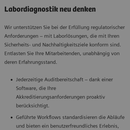
Probenkapazität (Röhrchen)
Walkaway-Zeit
Bis zu 20.000 Versiegelungen
120
Probenkapazität
Bis zu 2000 Verschlüsse
Labordiagnostik neu denken
440
Probendurchsatz (Röhrchen/Stunde)
Probendurchsatz (Röhrchen/Stunde)
Probendurchsatz (Röhrchen/Stunde)
Bis zu 480
Bis zu 250
Probendurchsatz (Röhrchen/Stunde)
Bis zu 300 oder 500 mit zusätzlicher Magline
Wir unterstützen Sie bei der Erfüllung regulatorischer
Bis zu 500
Magline Transport Loop Abmessungen (H x B x T)
Stellfläche (H x B x T)
Magline Transport Loop Abmessungen (H x B x T)
1307 x 392 x 1432 mm
Anforderungen – mit Laborlösungen, die mit Ihren
Ohne Abdeckung: 472 x 907 mm
Stellfläche (H x B x T)
1223 x 250 x 1109 mm
Sicherheits- und Nachhaltigkeitsziele konform sind.
Ohne Monitor: 1465 x 1222 x 1431 mm; 57,7 x 48,1 x
56,4 Zoll
Entlasten Sie Ihre Mitarbeitenden, unabhängig von
deren Erfahrungsstand.
Jederzeitige Auditbereitschaft – dank einer
Software, die Ihre
Akkreditierungsanforderungen proaktiv
berücksichtigt.
Geführte Workflows standardisieren die Abläufe
und bieten ein benutzerfreundliches Erlebnis,