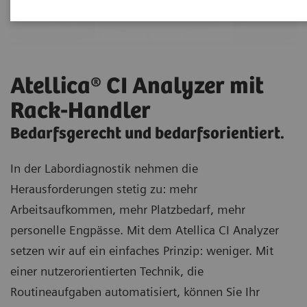
Atellica® CI Analyzer mit
Rack-Handler
Bedarfsgerecht und bedarfsorientiert.
In der Labordiagnostik nehmen die
Herausforderungen stetig zu: mehr
Arbeitsaufkommen, mehr Platzbedarf, mehr
personelle Engpässe. Mit dem Atellica CI Analyzer
setzen wir auf ein einfaches Prinzip: weniger. Mit
einer nutzerorientierten Technik, die
Routineaufgaben automatisiert, können Sie Ihr