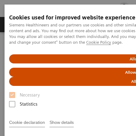
Cookies used for improved website experience
Fachbereiche
Healthcare Management
Siemens Healthineers and our partners use cookies and other simil
content and ads. You may find out more about how we use cookies b
You may allow all cookies or select them individually. And you ma
and change your consent" button on the
Cookie Policy
page.
Startseite
Labordiagnostik Portfolio
Klinische Chemie- & Immunoassay-Systeme
Atellica CI Analyzer mit Rack-Handler
All
Allow
Al
Necessary
Statistics
Cookie declaration
Show details