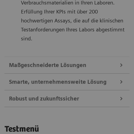
Verbrauchsmaterialien in Ihren Laboren.
Erfüllung Ihrer KPIs mit über 200
hochwertigen Assays, die auf die klinischen
Testanforderungen Ihres Labors abgestimmt
sind.
Maßgeschneiderte Lösungen
Smarte, unternehmensweite Lösung
Automatisiertes Probenmanagement, das speziell für das klinische
Labor entwickelt wurde.
Robust und zukunftssicher
Seit 1847 steht der Name Siemens für
Dashboard auf dem Startbildschirm – individuell anpassbar an die
Arbeitsabläufe Ihres Labors.
Präzisionstechnik, und unsere jüngsten
Die intelligente Workflowsteuerung und
Erweiterungen des Atellica-Portfolios setzen diese
Anpassungsfähigkeit Ihres Labors an veränderliche Anforderungen
Testmenü
– ohne Unterbrechung des laufenden Betriebs
leistungsstarke Analytik beim Atellica CI entlastet
Erfolgsgeschichte fort. Jeder einzelne Chip, jeder