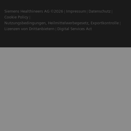
Siemens Healthineers AG ©2026
Impressum
Datenschutz
Cookie Policy
Nutzungsbedingungen, Heilmittelwerbegesetz, Exportkontrolle
Lizenzen von Drittanbietern
Digital Services Act