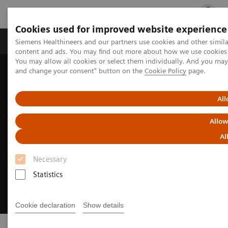
Cookies used for improved website experience
Fachbereiche
Healthcare Management
Siemens Healthineers and our partners use cookies and other simil
content and ads. You may find out more about how we use cookies b
You may allow all cookies or select them individually. And you ma
and change your consent" button on the
Cookie Policy
page.
Startseite
Support & Dokumentation
Online Services
All
Allow
Al
Necessary
Statistics
Cookie declaration
Show details