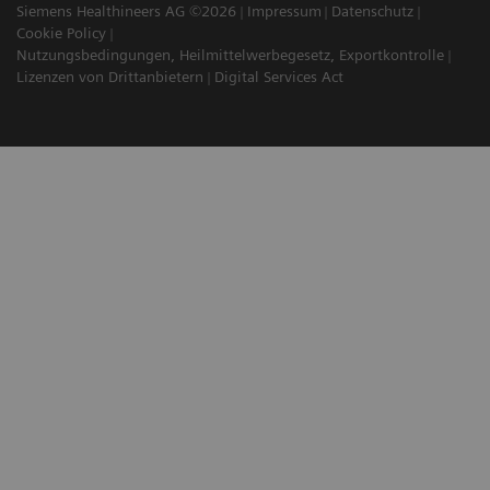
Siemens Healthineers AG ©2026
Impressum
Datenschutz
Cookie Policy
Nutzungsbedingungen, Heilmittelwerbegesetz, Exportkontrolle
Lizenzen von Drittanbietern
Digital Services Act