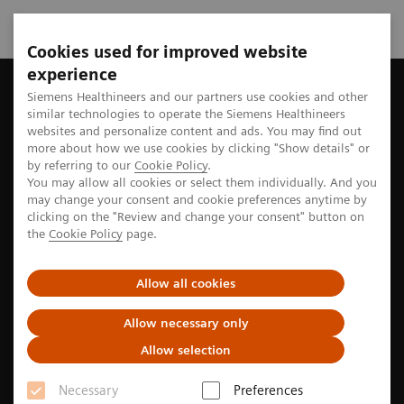
Cookies used for improved website
experience
Startseite
Perspektiven
Siemens Healthineers and our partners use cookies and other
similar technologies to operate the Siemens Healthineers
websites and personalize content and ads. You may find out
more about how we use cookies by clicking "Show details" or
Geschichten aus der Welt der
by referring to our
Cookie Policy
.
You may allow all cookies or select them individually. And you
Medizintechnik
may change your consent and cookie preferences anytime by
clicking on the "Review and change your consent" button on
the
Cookie Policy
page.
Erkunden Sie die Perspektiven von Pionier*innen, die
neue Wege zu einer besseren Gesundheitsversorgung
Allow all cookies
suchen
Allow necessary only
Allow selection
Filter
Necessary
Preferences