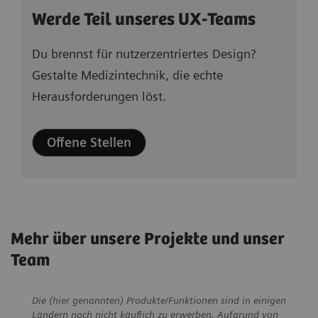
Werde Teil unseres UX-Teams
Du brennst für nutzerzentriertes Design?
Gestalte Medizintechnik, die echte
Herausforderungen löst.
Offene Stellen
#Futureshaper
Connected health
Mehr über unsere Projekte und unser
Innovationskultur
Bildgebung
Innovationskultur
Brückenbauer zwischen
Patient*innen im
Team
Die Frau, die
Mensch und
Radiologie: Wie ein ganzheitliches Konzept Kindern
Zentrum digitaler
Vertrauen beginnt lange
Produkte formt
Medizintechnik
die Angst nimmt
Gesundheitsangebote
vor der Untersuchung
Die (hier genannten) Produkte/Funktionen sind in einigen
Ländern noch nicht käuflich zu erwerben. Aufgrund von