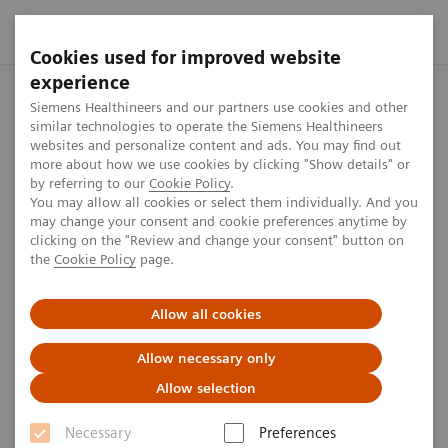
Cookies used for improved website
experience
Startseite
Innovationen
UX-Design
Siemens Healthineers and our partners use cookies and other
similar technologies to operate the Siemens Healthineers
websites and personalize content and ads. You may find out
more about how we use cookies by clicking "Show details" or
Im Mittelpunkt: Patient*innen
by referring to our
Cookie Policy
.
You may allow all cookies or select them individually. And you
und Behandlungsteams
may change your consent and cookie preferences anytime by
clicking on the "Review and change your consent" button on
the
Cookie Policy
page.
Bei Siemens Healthineers stehen Menschen im Fokus
unseres Handelns. Ob medizinisches Fachpersonal
Allow all cookies
bei einer kritischen Diagnose oder Patient*innen in
Allow necessary only
verletzlichen Momenten: Unsere Lösungen machen
Allow selection
den Unterschied, wenn es darauf ankommt.
Necessary
Preferences