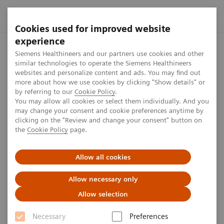
Cookies used for improved website
experience
Startseite
Nutzungsbedingungen
Siemens Healthineers and our partners use cookies and other
similar technologies to operate the Siemens Healthineers
websites and personalize content and ads. You may find out
more about how we use cookies by clicking "Show details" or
by referring to our
Cookie Policy
.
Nutzungsbedingungen
You may allow all cookies or select them individually. And you
may change your consent and cookie preferences anytime by
clicking on the "Review and change your consent" button on
the
Cookie Policy
page.
Allow all cookies
1
. Anwendungsbereich
Allow necessary only
Allow selection
1.1 Eine Nutzung dieser von der Siemens
Healthineers AG ("Siemens Healthineers") und/oder
Necessary
Preferences