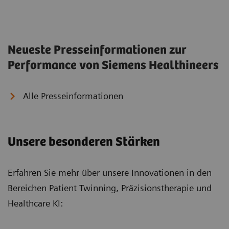
mit starker
Siemens Healthineers
Auftragsdynamik;
mit Imaging und
Wachstumserwartung
Precision Therapy auf
für das Gesamtjahr
Kurs, Diagnostics in
Neueste Presseinformationen zur
gesenkt und
herausforderndem
Performance von Siemens Healthineers
Ergebnisprognose
Umfeld, Ausblick
angehoben
aktualisiert
Alle Presseinformationen
Unsere besonderen Stärken
Erfahren Sie mehr über unsere Innovationen in den
Bereichen Patient Twinning, Präzisionstherapie und
Healthcare KI: