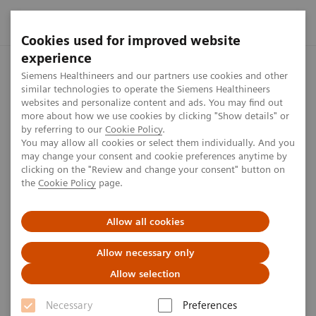
Cookies used for improved website
experience
Startseite
Investor Relations
Ordentliche Hauptversammlun
Siemens Healthineers and our partners use cookies and other
similar technologies to operate the Siemens Healthineers
websites and personalize content and ads. You may find out
more about how we use cookies by clicking "Show details" or
by referring to our
Cookie Policy
.
Siemens Healthineers AG
You may allow all cookies or select them individually. And you
may change your consent and cookie preferences anytime by
Ordentliche
clicking on the "Review and change your consent" button on
the
Cookie Policy
page.
Hauptversammlung
Allow all cookies
Die ordentliche Hauptversammlung 2026 der
Siemens Healthineers AG fand am Donnerstag, den
Allow necessary only
5. Februar 2026, um 10:00 Uhr (MEZ), als virtuelle
Allow selection
Hauptversammlung ohne physische Präsenz der
Necessary
Preferences
Aktionärinnen und Aktionäre oder ihrer