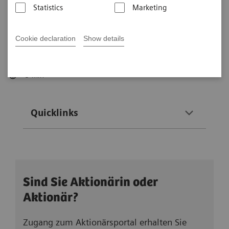
Statistics
Marketing
Bevollmächtigten (mit Ausnahme der von der
Gesellschaft benannten Stimmrechtsvertreterinnen
Cookie declaration
Show details
und -vertreter) statt.
5
min
Quicklinks
Sind Sie Aktionärin oder
Aktionär?
Zugang zum Aktionärsportal erhalten Sie