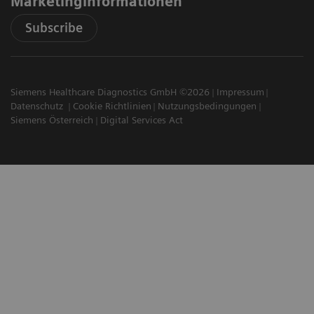
Marketinginformationen
Subscribe
Siemens Healthcare Diagnostics GmbH ©2026
Impressum
Datenschutz
Cookie Richtlinien
Nutzungsbedingungen
Siemens Österreich
Digital Services Act