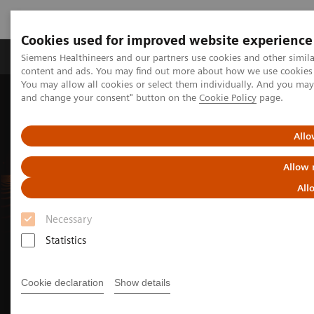
Cookies used for improved website experience
Produkte und Services
Fachbereiche
H
Siemens Healthineers and our partners use cookies and other simil
content and ads. You may find out more about how we use cookies b
You may allow all cookies or select them individually. And you ma
and change your consent" button on the
Cookie Policy
page.
Allo
Allow 
All
Necessary
Statistics
Siemens Healthineers Shape 25
Spotlight:
Cookie declaration
Show details