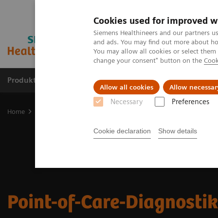
Cookies used for improved w
Siemens Healthineers and our partners us
and ads. You may find out more about how
You may allow all cookies or select them
change your consent" button on the
Cook
Produkte und Services
Fachbereiche
H
Allow all cookies
Allow necessar
Necessary
Preferences
Home
Point-of-Care Testing
Cookie declaration
Show details
Point-of-Care-Diagnostik