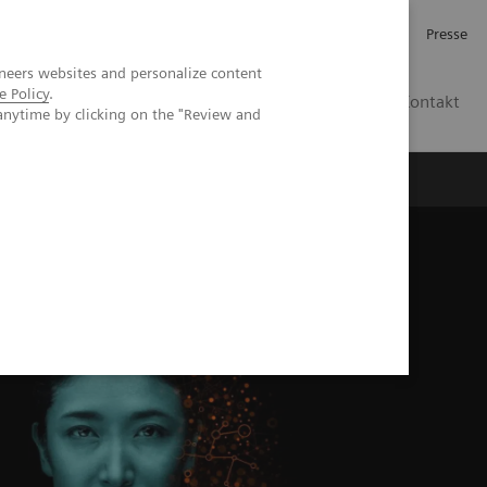
Karriere
Investor Relations
Presse
neers websites and personalize content
e Policy
.
AT
Kontakt
anytime by clicking on the "Review and
 uns