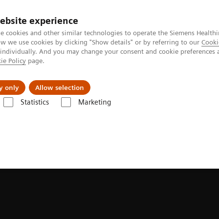
ebsite experience
e cookies and other similar technologies to operate the Siemens Healthi
 we use cookies by clicking "Show details" or by referring to our
Cooki
 individually. And you may change your consent and cookie preferences 
ie Policy
page.
erausforderungen & Lösungen
Insights
Über
y only
Allow selection
Statistics
Marketing