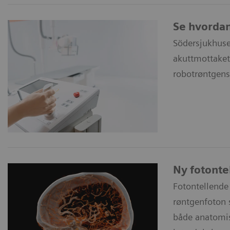
Se hvordan
Södersjukhuse
akuttmottaket
robotrøntgen
Ny fotontel
Fotontellende
røntgenfoton 
både anatomis