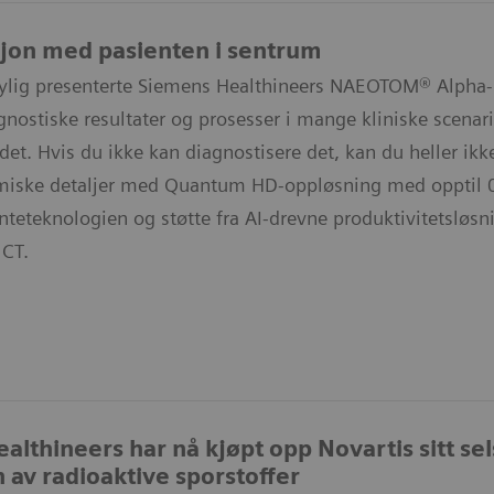
jon med pasienten i sentrum
lig presenterte Siemens Healthineers NAEOTOM® Alpha-kl
gnostiske resultater og prosesser i mange kliniske scenari
 det. Hvis du ikke kan diagnostisere det, kan du heller i
miske detaljer med Quantum HD-oppløsning med opptil 
teteknologien og støtte fra AI-drevne produktivitetsløsn
 CT.
althineers har nå kjøpt opp Novartis sitt se
 av radioaktive sporstoffer