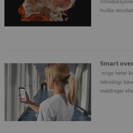
introduksjonen
hvilke resulta
Smart over
migo heter ka
teknologi base
meldinger ell