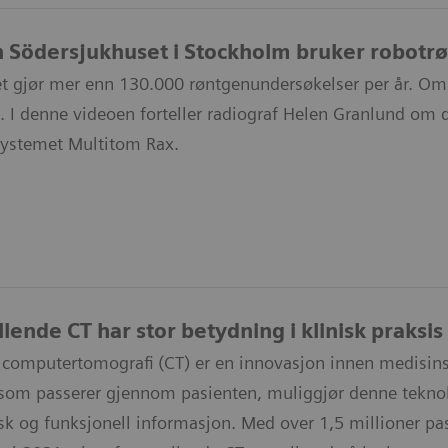
 Södersjukhuset i Stockholm bruker robotr
t gjør mer enn 130.000 røntgenundersøkelser per år. O
. I denne videoen forteller radiograf Helen Granlund om 
systemet Multitom Rax.
lende CT har stor betydning i klinisk praksis
 computertomografi (CT) er en innovasjon innen medisinsk
som passerer gjennom pasienten, muliggjør denne teknolo
k og funksjonell informasjon. Med over 1,5 millioner pas