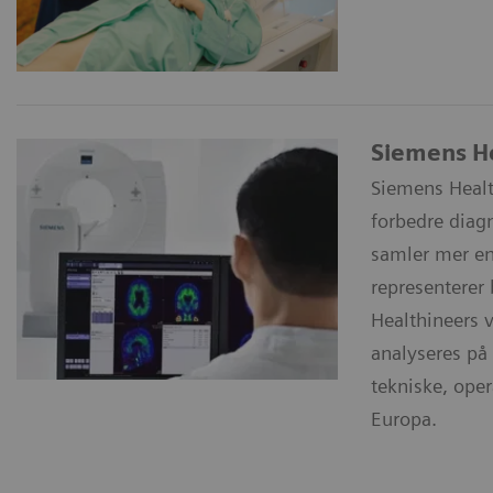
Siemens He
Siemens Healt
forbedre diag
samler mer enn
representerer
Healthineers v
analyseres på 
tekniske, oper
Europa.