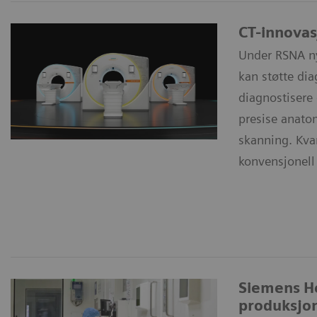
CT-innovas
Under RSNA ny
kan støtte dia
diagnostisere
presise anato
skanning. Kvan
konvensjonell
Siemens He
produksjon