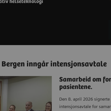
ativ helseteknologi
 Bergen inngår intensjonsavtale
Samarbeid om fors
pasientene.
Den 8. april 2026 signert
intensjonsavtale for sama