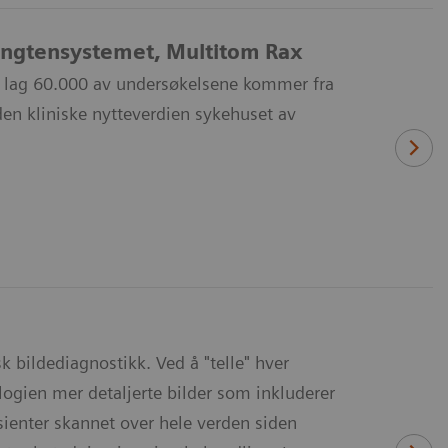
øngtensystemet, Multitom Rax
m lag 60.000 av undersøkelsene kommer fra
den kliniske nytteverdien sykehuset av
 bildediagnostikk. Ved å "telle" hver
gien mer detaljerte bilder som inkluderer
ienter skannet over hele verden siden