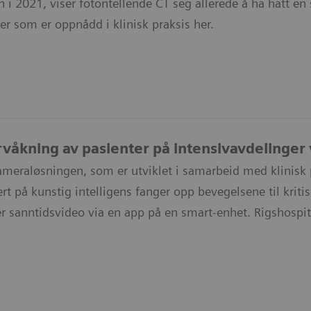
 i 2021, viser fotontellende CT seg allerede å ha hatt e
ter som er oppnådd i klinisk praksis her.
våkning av pasienter på intensivavdelinger v
meraløsningen, som er utviklet i samarbeid med klinisk
rt på kunstig intelligens fanger opp bevegelsene til kriti
er sanntidsvideo via en app på en smart-enhet. Rigshospit