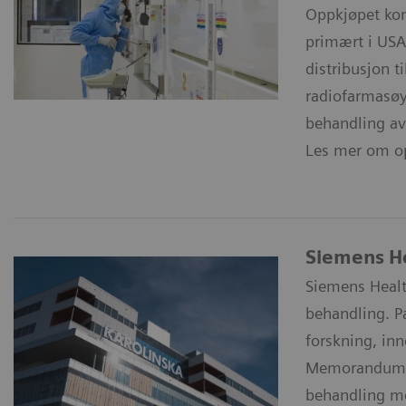
Oppkjøpet kom
primært i USA,
distribusjon t
radiofarmasøyt
behandling av
Les mer om op
Siemens He
Siemens Healt
behandling. P
forskning, inn
Memorandum o
behandling m