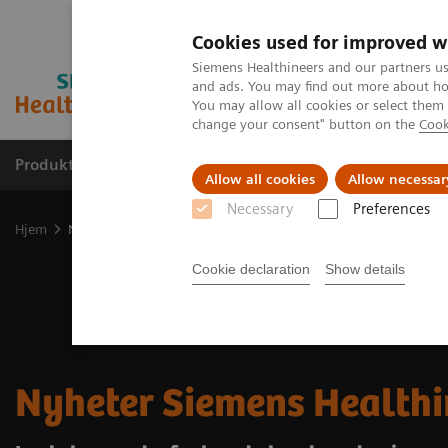
Cookies used for improved w
Siemens Healthineers and our partners us
and ads. You may find out more about how
You may allow all cookies or select them
change your consent" button on the
Cook
Produkter og løsninger
Support og dokumentas
Allow all cookies
Allow necessar
Necessary
Preferences
Hjem
Nyheter Healthineers Norge
Cookie declaration
Show details
Nyheter Siemens Healthi