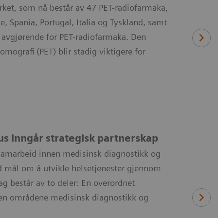
ket, som nå består av 47 PET-radiofarmaka,
, Spania, Portugal, Italia og Tyskland, samt
 er avgjørende for PET-radiofarmaka. Den
mografi (PET) blir stadig viktigere for
us inngår strategisk partnerskap
 samarbeid innen medisinsk diagnostikk og
ed mål om å utvikle helsetjenester gjennom
ag består av to deler: En overordnet
n områdene medisinsk diagnostikk og