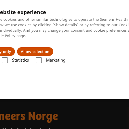
ebsite experience
e cookies and other similar technologies to operate the Siemens Healthi
 we use cookies by clicking "Show details" or by referring to our
Cooki
 individually. And you may change your consent and cookie preferences 
ie Policy
page.
jon
Nyheter
Om oss
y only
Allow selection
Statistics
Marketing
neers Norge