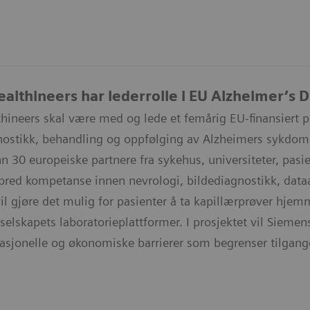
althineers har lederrolle i EU Alzheimer’s Di
hineers skal være med og lede et femårig EU-finansiert
nostikk, behandling og oppfølging av Alzheimers sykdom i
 30 europeiske partnere fra sykehus, universiteter, pasi
 bred kompetanse innen nevrologi, bildediagnostikk, data
il gjøre det mulig for pasienter å ta kapillærprøver hjem
selskapets laboratorieplattformer. I prosjektet vil Sieme
asjonelle og økonomiske barrierer som begrenser tilgangen