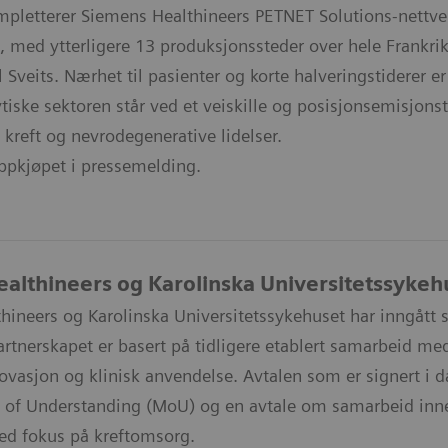
pletterer Siemens Healthineers PETNET Solutions-nettver
 med ytterligere 13 produksjonssteder over hele Frankrike
il Sveits. Nærhet til pasienter og korte halveringstiderer
iske sektoren står ved et veiskille og posisjonsemisjonsto
 kreft og nevrodegenerative lidelser.
pkjøpet i pressemelding.
althineers og Karolinska Universitetssykeh
hineers og Karolinska Universitetssykehuset har inngått
artnerskapet er basert på tidligere etablert samarbeid m
ovasjon og klinisk anvendelse. Avtalen som er signert i d
f Understanding (MoU) og en avtale om samarbeid inne
ed fokus på kreftomsorg.