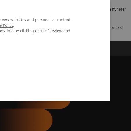
Jobb og karriere
Investorer
Presse
Abonner på nyheter
neers websites and personalize content
e Policy
.
NO
Kontakt
anytime by clicking on the "Review and