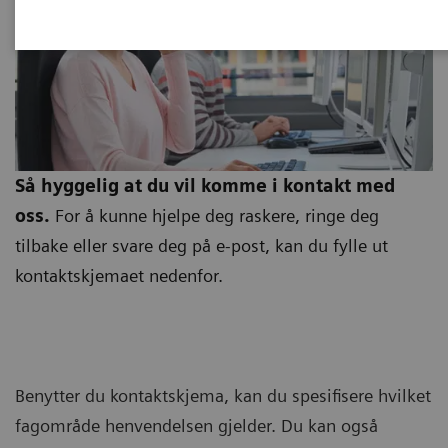
Så hyggelig at du vil komme i kontakt med
oss.
For å kunne hjelpe deg raskere, ringe deg
tilbake eller svare deg på e-post, kan du fylle ut
kontaktskjemaet nedenfor.
Benytter du kontaktskjema, kan du spesifisere hvilket
fagområde henvendelsen gjelder. Du kan også