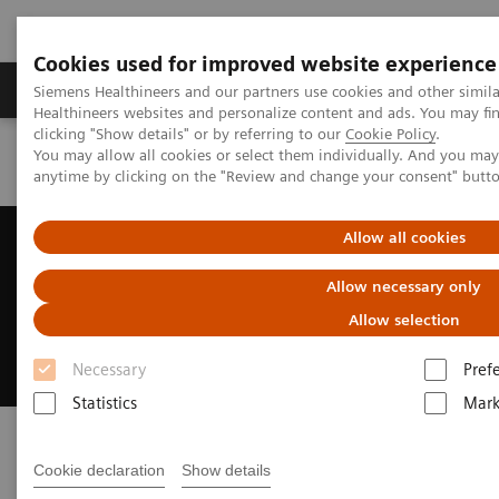
Cookies used for improved website experience
Produkter og løsninger
Support og dokumentas
Siemens Healthineers and our partners use cookies and other simil
Healthineers websites and personalize content and ads. You may f
clicking "Show details" or by referring to our
Cookie Policy
.
You may allow all cookies or select them individually. And you ma
Hjem
Kontakt oss
anytime by clicking on the "Review and change your consent" butt
Kontakt oss
Allow all cookies
Allow necessary only
Her finner du informasjon om hvordan du kan
komme i kontakt med Siemens Healthineers i
Allow selection
Norge.
Necessary
Pref
Statistics
Mark
Cookie declaration
Show details