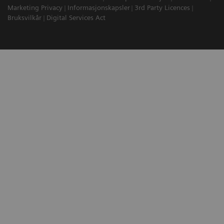
Marketing Privacy
Informasjonskapsler
3rd Party Licences
Bruksvilkår
Digital Services Act