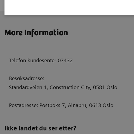
More Information
Telefon kundesenter 07432
Besøksadresse:
Standardveien 1, Construction City, 0581 Oslo
Postadresse: Postboks 7, Alnabru, 0613 Oslo
Ikke landet du ser etter?