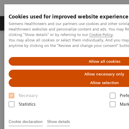
Cookies used for improved website experience
Produkter og løsninger
Support og dokumentas
Siemens Healthineers and our partners use cookies and other simil
Healthineers websites and personalize content and ads. You may f
clicking "Show details" or by referring to our
Cookie Policy
.
You may allow all cookies or select them individually. And you ma
Hjem
Kontakt oss
Generelle henvendelser
anytime by clicking on the "Review and change your consent" butt
Hva kan vi hjelpe deg med?
Allow all cookies
Allow necessary only
For at henvendelsen din skal komme raskere frem til
Allow selection
rett person hos oss i Siemens Healthineers Norge,
Necessary
Pref
kan du fylle ut feltene i skjemaet nedenfor, så hører
Statistics
Mark
du fra oss. Jobber du i pressen og ønsker kontakt
med oss, gå til vår
presseside.
Cookie declaration
Show details