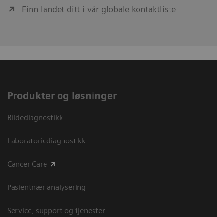
Finn landet ditt i vår globale kontaktliste
Produkter og løsninger
Bildediagnostikk
Laboratoriediagnostikk
Cancer Care
Pasientnær analysering
Service, support og tjenester