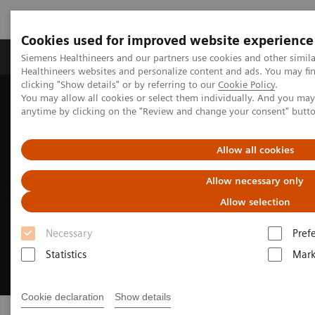
Cookies used for improved website experience
Produkter og løsninger
Support og dokumentas
Siemens Healthineers and our partners use cookies and other simil
Healthineers websites and personalize content and ads. You may f
clicking "Show details" or by referring to our
Cookie Policy
.
You may allow all cookies or select them individually. And you ma
Hjem
Om Siemens Healthineers
Presse
anytime by clicking on the "Review and change your consent" butt
Allow all cookies
Allow necessary only
Allow selection
Necessary
Pref
Statistics
Mark
Cookie declaration
Show details