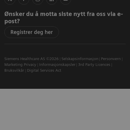
Ønsker du å motta siste nytt fra oss via e-
post?
Registrer deg her
Siemens Healthcare AS ©2026
Selskapsinformasjon
Personvern
Marketing Privacy
Informasjonskapsler
3rd Party Licences
Bruksvilkår
Digital Services Act