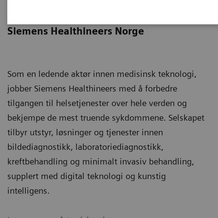
Presse
Siemens Healthineers Norge
Som en ledende aktør innen medisinsk teknologi,
jobber Siemens Healthineers med å forbedre
tilgangen til helsetjenester over hele verden og
bekjempe de mest truende sykdommene. Selskapet
tilbyr utstyr, løsninger og tjenester innen
bildediagnostikk, laboratoriediagnostikk,
kreftbehandling og minimalt invasiv behandling,
supplert med digital teknologi og kunstig
intelligens.