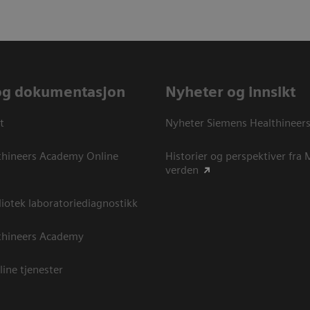
og dokumentasjon
Nyheter og innsikt
t
Nyheter Siemens Healthineer
thineers Academy Online
Historier og perspektiver fra
verden
otek laboratoriediagnostikk
thineers Academy
line tjenester