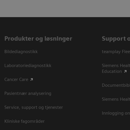
Produkter og løsninger
Support 
Bildediagnostikk
teamplay Flee
Laboratoriediagnostikk
Siemens Heal
Education
Cancer Care
Documentbibli
Pasientnær analysering
Siemens Heal
Service, support og tjenester
Innlogging on
Kliniske fagområder