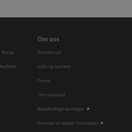
Om oss
s Norge
Kontakt oss
 MedTech-
Jobb og karriere
Presse
Om selskapet
Bærekraftige løsninger
Hvordan vi skaper innovasjon