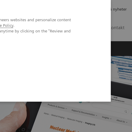
Jobb og karriere
Investorer
Presse
Abonner på nyheter
neers websites and personalize content
e Policy
.
NO
Kontakt
anytime by clicking on the "Review and