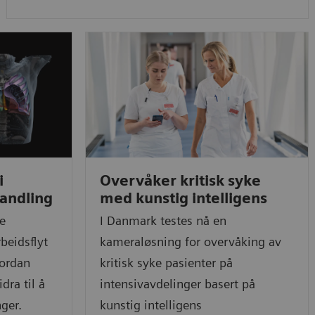
i
Overvåker kritisk syke
andling
med kunstig intelligens
re
I Danmark testes nå en
beidsflyt
kameraløsning for overvåking av
vordan
kritisk syke pasienter på
dra til å
intensivavdelinger basert på
ger.
kunstig intelligens