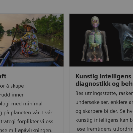
ft
Kunstig intelligens 
diagnostikk og beh
for å skape
Beslutningsstøtte, raske
rudd innen
undersøkelser, enklere ar
ologi med minimal
og skarpere bilder. Se h
g på planeten vår. I vår
kunstig intelligens kan bi
trategi forplikter vi oss
løse fremtidens utfordrin
ense miljøpåvirkningen.