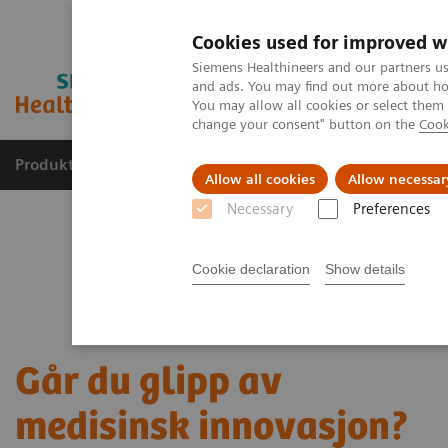
Cookies used for improved w
Siemens Healthineers and our partners us
and ads. You may find out more about how
You may allow all cookies or select them
change your consent" button on the
Cook
Produkter og løsninger
Support og dokumentas
Allow all cookies
Allow necessar
Necessary
Preferences
Cookie declaration
Show details
Går du glipp av
medisinsk innovasjon?