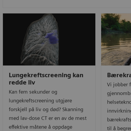
Lungekreftscreening kan
Bærekra
redde liv
Vi jobber 
Kan fem sekunder og
gjennomb
lungekreftscreening utgjøre
helsetekn
forskjell på liv og død? Skanning
innvirknin
med lav-dose CT er en av de mest
bærekrafts
effektive måtene å oppdage
til å begr