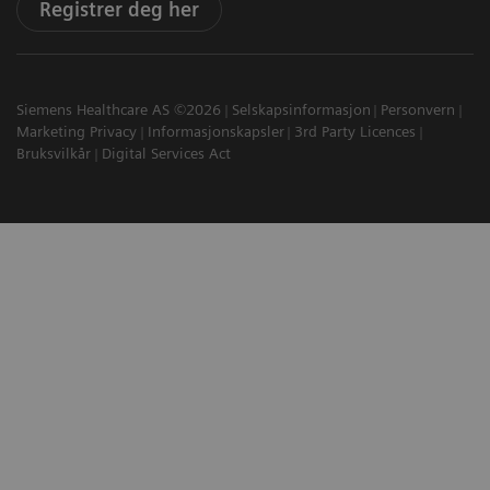
Registrer deg her
Siemens Healthcare AS ©2026
Selskapsinformasjon
Personvern
Marketing Privacy
Informasjonskapsler
3rd Party Licences
Bruksvilkår
Digital Services Act