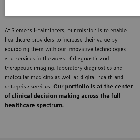
Produkter og løsninger
At Siemens Healthineers, our mission is to enable
healthcare providers to increase their value by
equipping them with our innovative technologies
and services in the areas of diagnostic and
therapeutic imaging, laboratory diagnostics and
molecular medicine as well as digital health and
enterprise services.
Our portfolio is at the center
of clinical decision making across the full
healthcare spectrum.