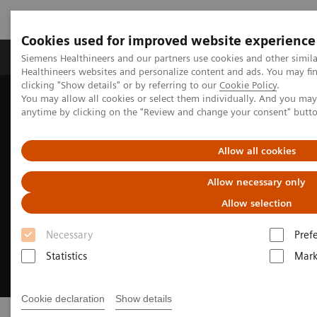
Cookies used for improved website experience
Produkter og løsninger
Support og dokumentas
Siemens Healthineers and our partners use cookies and other simil
Healthineers websites and personalize content and ads. You may f
clicking "Show details" or by referring to our
Cookie Policy
.
You may allow all cookies or select them individually. And you ma
Hjem
Products & Services
anytime by clicking on the "Review and change your consent" butt
Allow all cookies
Allow necessary only
Allow selection
Necessary
Pref
Statistics
Mark
Cookie declaration
Show details