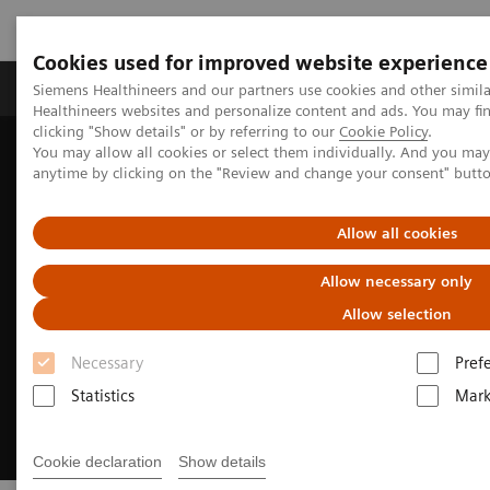
Cookies used for improved website experience
Produkter og løsninger
Support og dokumentas
Siemens Healthineers and our partners use cookies and other simil
Healthineers websites and personalize content and ads. You may f
clicking "Show details" or by referring to our
Cookie Policy
.
You may allow all cookies or select them individually. And you ma
Hjem
Nyheter Healthineers Norge
anytime by clicking on the "Review and change your consent" butt
Norges første CT med fotonteller-teknologi er på plass i Tromsø
Allow all cookies
Allow necessary only
Allow selection
Necessary
Pref
Statistics
Mark
Cookie declaration
Show details