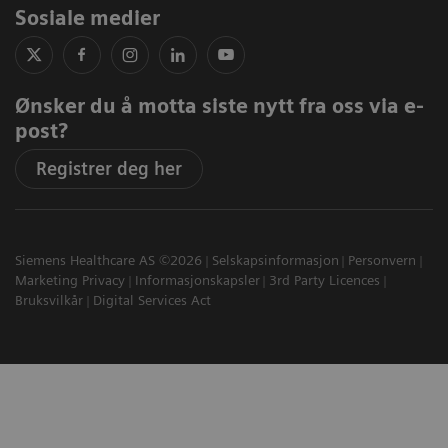
Sosiale medier
Ønsker du å motta siste nytt fra oss via e-
post?
Registrer deg her
Siemens Healthcare AS ©2026
Selskapsinformasjon
Personvern
Marketing Privacy
Informasjonskapsler
3rd Party Licences
Bruksvilkår
Digital Services Act