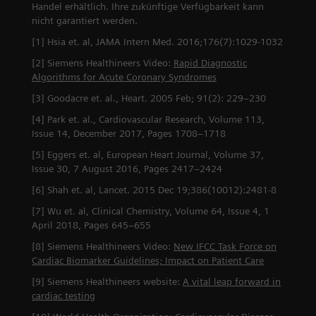
Handel erhältlich. Ihre zukünftige Verfügbarkeit kann
nicht garantiert werden.
[1] Hsia et. al, JAMA Intern Med. 2016;176(7):1029-1032
[2] Siemens Healthineers Video:
Rapid Diagnostic
Algorithms for Acute Coronary Syndromes
[3] Goodacre et. al., Heart. 2005 Feb; 91(2): 229–230
[4] Park et. al., Cardiovascular Research, Volume 113,
Issue 14, December 2017, Pages 1708–1718
[5] Eggers et. al, European Heart Journal, Volume 37,
Issue 30, 7 August 2016, Pages 2417–2424
[6] Shah et. al, Lancet. 2015 Dec 19;386(10012):2481-8
[7] Wu et. al, Clinical Chemistry, Volume 64, Issue 4, 1
April 2018, Pages 645–655
[8] Siemens Healthineers Video:
New IFCC Task Force on
Cardiac Biomarker Guidelines; Impact on Patient Care
[9] Siemens Healthineers website:
A vital leap forward in
cardiac testing