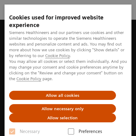
Cookies used for improved website
experience
Startseite
Perspektiven
The right diagnosis at the right time
Siemens Healthineers and our partners use cookies and other
similar technologies to operate the Siemens Healthineers
websites and personalize content and ads. You may find out
more about how we use cookies by clicking "Show details" or
by referring to our
Cookie Policy
.
Point-of-care-Diagnostik
You may allow all cookies or select them individually. And you
may change your consent and cookie preferences anytime by
Richtige Diagnose zur rechten
clicking on the "Review and change your consent" button on
the
Cookie Policy
page.
Zeit
Allow all cookies
Der zunehmende Einsatz von hochsensitiven
kardialen Troponin-Tests kann die Behandlung von
Allow necessary only
Herzinfarktpatient*innen beschleunigen und die
Allow selection
Notaufnahmen entlasten.
Necessary
Preferences