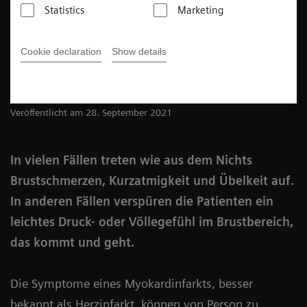
Statistics
Marketing
5
min
Cookie declaration
Show details
Sameh Fahmy
Veröffentlicht am 28. September 2021
In vielen Fällen treten wie aus dem Nichts
Brustschmerzen, Kurzatmigkeit und Übelkeit auf.
In anderen Fällen verspüren die Patienten ein
leichtes Druck- oder Völlegefühl im Brustbereich,
das kommt und geht.
Die Symptome eines Myokardinfarkts, besser
bekannt als Herzinfarkt, können von Person zu