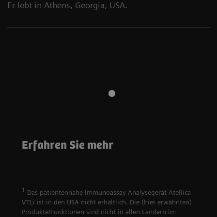
Er lebt in Athens, Georgia, USA.
Onkologie
Vielfalt, Inklusion &
Lungenkrebs
Zugehörigkeit
Erfahren Sie mehr
muss kein
Unsere Stimmen
Todesurteil sein
zu Pride
1
Das patientennahe Immunoassay-Analysegerät Atellica
VTLi ist in den USA nicht erhältlich. Die (hier erwähnten)
Produkte/Funktionen sind nicht in allen Ländern im