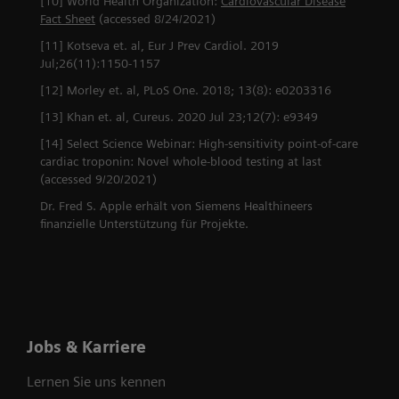
[10] World Health Organization:
Cardiovascular Disease
Fact Sheet
(accessed 8/24/2021)
[11] Kotseva et. al, Eur J Prev Cardiol. 2019
Jul;26(11):1150-1157
[12] Morley et. al, PLoS One. 2018; 13(8): e0203316
[13] Khan et. al, Cureus. 2020 Jul 23;12(7): e9349
[14] Select Science Webinar: High-sensitivity point-of-care
cardiac troponin: Novel whole-blood testing at last
(accessed 9/20/2021)
Dr. Fred S. Apple erhält von Siemens Healthineers
finanzielle Unterstützung für Projekte.
Jobs & Karriere
Lernen Sie uns kennen