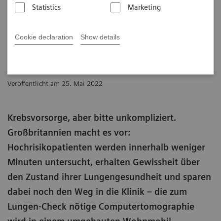
Statistics
Marketing
7
min
Cookie declaration
Show details
Andrea Lutz
Veröffentlicht am 25. Mai 2022
Krebsvorsorge, aber bitte unkompliziert.
Großbritannien macht es vor:
Hochrisikopatienten werden innerhalb weniger
Minuten untersucht, erhalten Gewissheit über
den Zustand ihrer Lungengesundheit und sparen
dabei noch den Weg in die Klinik – die zum
Lungen-Check nötige Computertomographie