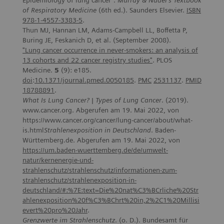
Epidemiology of lung cancer".
Murray & Nadel's Textbook
of Respiratory Medicine
(6th ed.). Saunders Elsevier.
ISBN
978-1-4557-3383-5
.
Thun MJ, Hannan LM, Adams-Campbell LL, Boffetta P,
Buring JE, Feskanich D, et al. (September 2008).
"Lung
cancer
occurrence
in
never-smokers
: an
analysis
of
13
cohorts
and 22
cancer
registry
studies
"
. PLOS
Medicine.
5
(9): e185.
doi
:
10.1371/journal.pmed.0050185
.
PMC
2531137
.
PMID
18788891
.
What Is Lung Cancer? | Types of Lung Cancer
. (2019).
www.cancer.org. Abgerufen am 19. Mai 2022, von
https://www.cancer.org/cancer/lung-cancer/about/what-
is.html
Strahlenexposition in Deutschland
. Baden-
Württemberg.de. Abgerufen am 19. Mai 2022, von
https://um.baden-wuerttemberg.de/de/umwelt-
natur/kernenergie-und-
strahlenschutz/strahlenschutz/informationen-zum-
strahlenschutz/strahlenexposition-in-
deutschland/#:%7E:text=Die%20nat%C3%BCrliche%20Str
ahlenexposition%20f%C3%BChrt%20in,2%2C1%20Millisi
evert%20pro%20Jahr
.
Grenzwerte im Strahlenschutz
. (o. D.). Bundesamt für