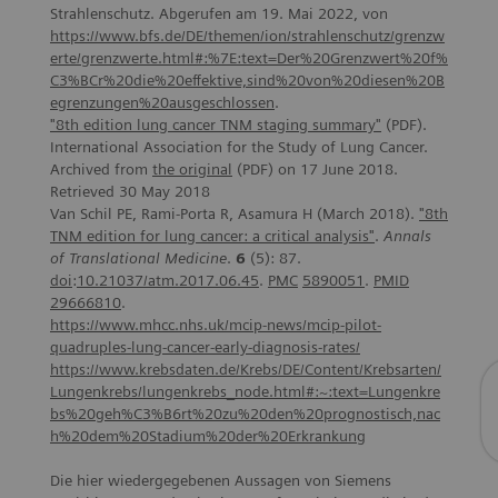
Strahlenschutz. Abgerufen am 19. Mai 2022, von
https://www.bfs.de/DE/themen/ion/strahlenschutz/grenzw
erte/grenzwerte.html#:%7E:text=Der%20Grenzwert%20f%
C3%BCr%20die%20effektive,sind%20von%20diesen%20B
egrenzungen%20ausgeschlossen
.
"8th edition lung cancer TNM staging summary"
(PDF).
International Association for the Study of Lung Cancer.
Archived from
the original
(PDF) on 17 June 2018.
Retrieved 30 May 2018
Van Schil PE, Rami-Porta R, Asamura H (March 2018).
"8th
TNM
edition
for
lung
cancer
: a
critical
analysis
"
.
Annals
of Translational Medicine
.
6
(5): 87.
doi
:
10.21037/atm.2017.06.45
.
PMC
5890051
.
PMID
29666810
.
https://www.mhcc.nhs.uk/mcip-news/mcip-pilot-
quadruples-lung-cancer-early-diagnosis-rates/
https://www.krebsdaten.de/Krebs/DE/Content/Krebsarten/
Lungenkrebs/lungenkrebs_node.html#:~:text=Lungenkre
bs%20geh%C3%B6rt%20zu%20den%20prognostisch,nac
h%20dem%20Stadium%20der%20Erkrankung
Die hier wiedergegebenen Aussagen von Siemens