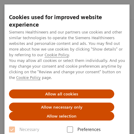
Cookies used for improved website
experience
Startseite
Perspektiven
Lungencheck am Parkplatz?
Siemens Healthineers and our partners use cookies and other
similar technologies to operate the Siemens Healthineers
websites and personalize content and ads. You may find out
more about how we use cookies by clicking "Show details" or
by referring to our
Cookie Policy
.
Onkologie
You may allow all cookies or select them individually. And you
may change your consent and cookie preferences anytime by
Lungencheck am Parkplatz?
clicking on the "Review and change your consent" button on
the
Cookie Policy
page.
Eine Idee, die Kosten spart und Leben rettet: Der
Allow all cookies
National Health Service (NHS) in Großbritannien hat
im Rahmen seines Long Term Plan beschlossen,
Allow necessary only
Gefährdete proaktiv zur kostenlosen Krebsvorsorge
Allow selection
einzuladen..
Necessary
Preferences