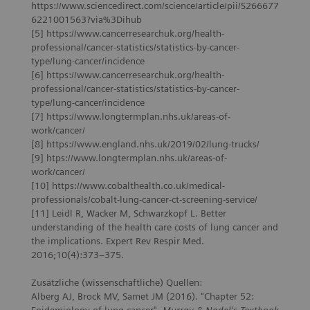
https://www.sciencedirect.com/science/article/pii/S266677
6221001563?via%3Dihub
[5] https://www.cancerresearchuk.org/health-
professional/cancer-statistics/statistics-by-cancer-
type/lung-cancer/incidence
[6] https://www.cancerresearchuk.org/health-
professional/cancer-statistics/statistics-by-cancer-
type/lung-cancer/incidence
[7] https://www.longtermplan.nhs.uk/areas-of-
work/cancer/
[8] https://www.england.nhs.uk/2019/02/lung-trucks/
[9] htps://www.longtermplan.nhs.uk/areas-of-
work/cancer/
[10] https://www.cobalthealth.co.uk/medical-
professionals/cobalt-lung-cancer-ct-screening-service/
[11] Leidl R, Wacker M, Schwarzkopf L. Better
understanding of the health care costs of lung cancer and
the implications. Expert Rev Respir Med.
2016;10(4):373–375.
Zusätzliche (wissenschaftliche) Quellen:
Alberg AJ, Brock MV, Samet JM (2016). "Chapter 52: