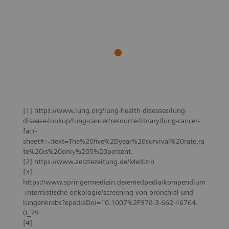
[1] https://www.lung.org/lung-health-diseases/lung-
disease-lookup/lung-cancer/resource-library/lung-cancer-
fact-
sheet#:~:text=The%20five%2Dyear%20survival%20rate,ra
te%20is%20only%205%20percent.
[2] https://www.aerztezeitung.de/Medizin
[3]
https://www.springermedizin.de/emedpedia/kompendium
-internistische-onkologie/screening-von-bronchial-und-
lungenkrebs?epediaDoi=10.1007%2F978-3-662-46764-
0_79
[4]