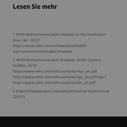
Lesen Sie mehr
digitalen
partnership makes
Transformation des
hospital group
Gesundheitswesens
crisis-proof
1 WHO Noncommunicable diseases in the South-East
Asia, Jan. 2022:
https://www.who.int/southeastasia/health-
topics/noncommunicable-diseases
2 WHO Noncommunicable Diseases (NCD) Country
Profiles, 2018
https://www.who.int/nmh/countries/mys_en.pdf
https://www.who.int/nmh/countries/sgp_en.pdf?ua=1
https://www.who.int/nmh/countries/idn_en.pdf
3 https://theaseanpost.com/article/medical-tourism-rise
(2021)