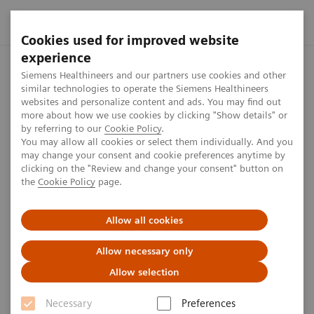
Cookies used for improved website
experience
Startseite
Perspektiven
Hochwertige Versorgung für Patient
Siemens Healthineers and our partners use cookies and other
similar technologies to operate the Siemens Healthineers
websites and personalize content and ads. You may find out
more about how we use cookies by clicking "Show details" or
Hochwertige Versorgung für
by referring to our
Cookie Policy
.
You may allow all cookies or select them individually. And you
Patienten in Südostasien
may change your consent and cookie preferences anytime by
clicking on the "Review and change your consent" button on
the
Cookie Policy
page.
Die HMI Group und Siemens Healthineers haben eine
einzigartige Zusammenarbeit in den Bereichen Krebs,
Allow all cookies
Neurowissenschaften und Herz-Kreislauf-
Allow necessary only
Erkrankungen vereinbart.
Allow selection
5
min
Necessary
Preferences