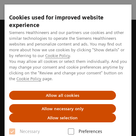
Cookies used for improved website
experience
Startseite
Perspektiven
Neurodiversität am Arbeitsplatz
Siemens Healthineers and our partners use cookies and other
similar technologies to operate the Siemens Healthineers
websites and personalize content and ads. You may find out
more about how we use cookies by clicking "Show details" or
by referring to our
Cookie Policy
.
Vielfalt und Inklusion
You may allow all cookies or select them individually. And you
may change your consent and cookie preferences anytime by
Neurodiversität am
clicking on the "Review and change your consent" button on
the
Cookie Policy
page.
Arbeitsplatz
Allow all cookies
Für Jim Jacobson war es ein entscheidender
Wendepunkt, als im Alter von 50 Jahren eine
Allow necessary only
Autismus-Erkrankung bei ihm diagnostiziert wurde.
Allow selection
Jetzt hat er nicht nur die Mittel und Wege gefunden,
Necessary
Preferences
um seiner Arbeit gut nachgehen zu können, sondern