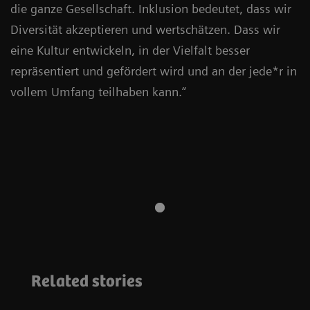
die ganze Gesellschaft. Inklusion bedeutet, dass wir
Diversität akzeptieren und wertschätzen. Dass wir
eine Kultur entwickeln, in der Vielfalt besser
repräsentiert und gefördert wird und an der jede*r in
vollem Umfang teilhaben kann.“
Vielfalt, Inklusion &
Zugehörigkeit
Mit Humor
Related stories
Unsere Stimmen
gegen