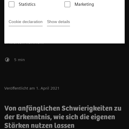
Statistics
Marketing
hat auch die HANDS (
H
ealthineers for
A
utism and
N
euro-
D
iversity
S
upport)-Mitarbeitergruppe
Cookie declaration
Show details
mitgegründet, um ein Umfeld zu schaffen, in dem
alle außergewöhnlichen Köpfe ihr Potenzial voll
entfalten können.
5
min
Veröffentlicht am 1. April 2021
Von anfänglichen Schwierigkeiten zu
der Erkenntnis, wie sich die eigenen
Stärken nutzen lassen