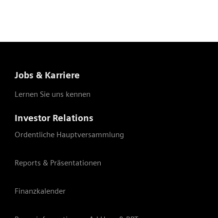
Zugehörigkeit
Zugehörigkeit
Unsere Stimmen
„Ich bin mehr als
zu Pride
meine Diagnose“
Jobs & Karriere
Lernen Sie uns kennen
Investor Relations
Ordentliche Hauptversammlung
Reports & Präsentationen
Finanzkalender