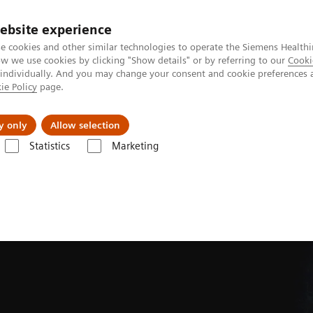
ebsite experience
e cookies and other similar technologies to operate the Siemens Healthi
 we use cookies by clicking "Show details" or by referring to our
Cooki
 individually. And you may change your consent and cookie preferences 
ie Policy
page.
s & Events
Über uns
y only
Allow selection
Statistics
Marketing