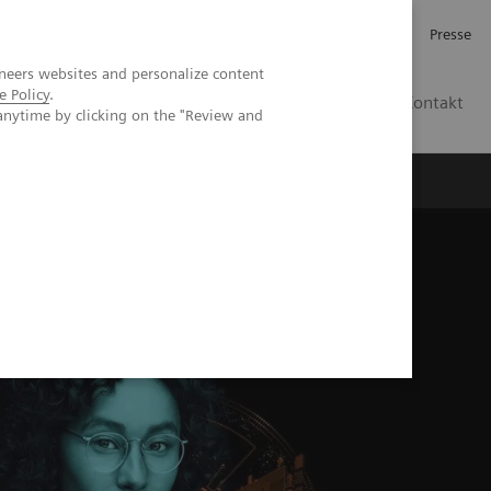
Investor Relations
Karriere
Presse
neers websites and personalize content
e Policy
.
CH | DE
Kontakt
anytime by clicking on the "Review and