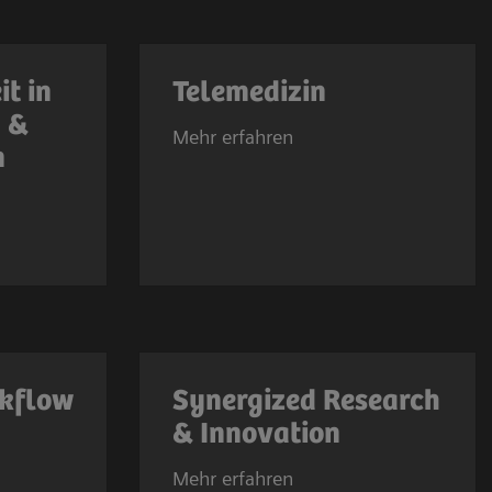
t in
Telemedizin
g &
Mehr erfahren
n
rkflow
Synergized Research
& Innovation
Mehr erfahren