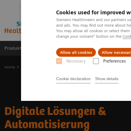
Cookies used for improved w
Siemens Healthineers and our partners us
and ads. You may find out more about how
You may allow all cookies or select them
change your consent" button on the
Cook
Produkte & Services
Fachbereiche
New
Allow all cookies
Allow necessar
Necessary
Preferences
Home
Digital Solutions & Automation
Cookie declaration
Show details
Digitale Lösungen &
Automatisierung