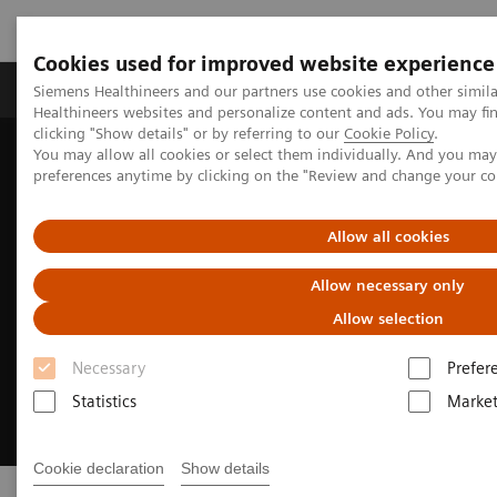
Cookies used for improved website experience
Produkte & Services
Fachbereiche
New
Siemens Healthineers and our partners use cookies and other simil
Healthineers websites and personalize content and ads. You may f
clicking "Show details" or by referring to our
Cookie Policy
.
You may allow all cookies or select them individually. And you ma
Home
Digital Solutions & Automation
Physician Access
preferences anytime by clicking on the "Review and change your c
Allow all cookies
Allow necessary only
Allow selection
Necessary
Prefer
Statistics
Market
Cookie declaration
Show details