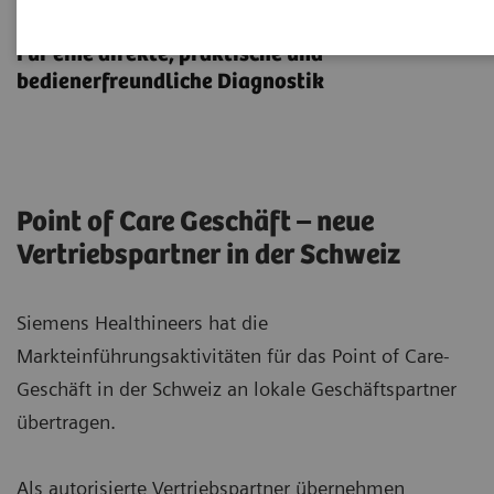
Point-of-Care-Diagnostik
Für eine direkte, praktische und
bedienerfreundliche Diagnostik
Point of Care Geschäft – neue
Vertriebspartner in der Schweiz
Siemens Healthineers hat die
Markteinführungsaktivitäten für das Point of Care-
Geschäft in der Schweiz an lokale Geschäftspartner
übertragen.
Als autorisierte Vertriebspartner übernehmen