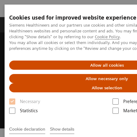
Cookies used for improved website experience
Produkte & Services
Fachbereiche
New
Siemens Healthineers and our partners use cookies and other simil
Healthineers websites and personalize content and ads. You may f
clicking "Show details" or by referring to our
Cookie Policy
.
You may allow all cookies or select them individually. And you ma
Home
Point-of-Care-Diagnostik
preferences anytime by clicking on the "Review and change your c
Allow all cookies
Allow necessary only
Allow selection
Necessary
Prefer
Statistics
Market
Cookie declaration
Show details