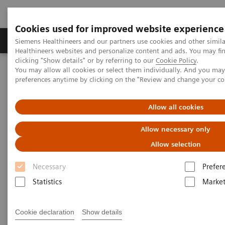
Cookies used for improved website experience
Produkte & Services
Fachbereiche
New
Siemens Healthineers and our partners use cookies and other simil
Healthineers websites and personalize content and ads. You may f
clicking "Show details" or by referring to our
Cookie Policy
.
You may allow all cookies or select them individually. And you ma
Home
News & Events
preferences anytime by clicking on the "Review and change your c
News & Events
Allow all cookies
Allow necessary only
Bleiben Sie auf dem Laufenden über
Neuigkeiten und Trends aus dem
Allow selection
Gesundheitswesen
Necessary
Prefer
Statistics
Market
Cookie declaration
Show details
Events, Trainings und