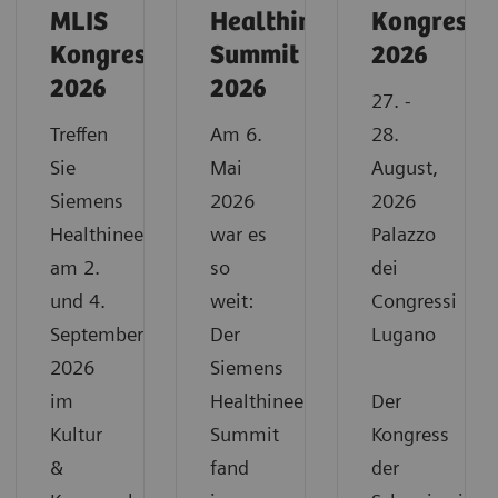
MLIS
Healthineers
Kongress
Kongress
Summit
2026
2026
2026
27. -
Treffen
Am 6.
28.
Sie
Mai
August,
Siemens
2026
2026
Healthineers
war es
Palazzo
am 2.
so
dei
und 4.
weit:
Congressi
September
Der
Lugano
2026
Siemens
im
Healthineers
Der
Kultur
Summit
Kongress
&
fand
der