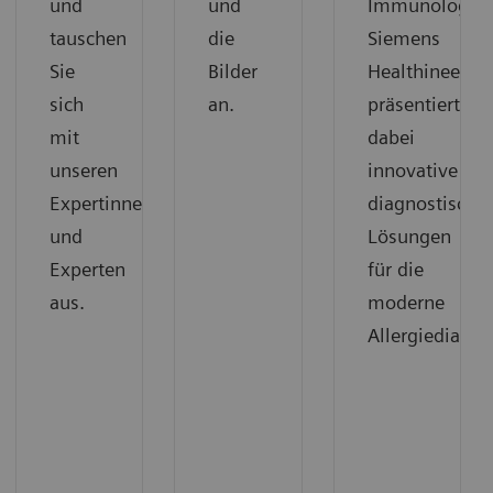
und
und
Immunologie.
tauschen
die
Siemens
Sie
Bilder
Healthineers
sich
an.
präsentiert
mit
dabei
unseren
innovative
Expertinnen
diagnostische
und
Lösungen
Experten
für die
aus.
moderne
Allergiediagno