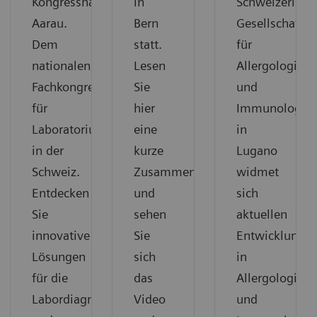
Kongresshaus
in
Schweizerisch
Aarau.
Bern
Gesellschaft
Dem
statt.
für
nationalen
Lesen
Allergologie
Fachkongress
Sie
und
für
hier
Immunologie
Laboratoriumsmedizin
eine
in
in der
kurze
Lugano
Schweiz.
Zusammenfassung
widmet
Entdecken
und
sich
Sie
sehen
aktuellen
innovative
Sie
Entwicklunge
Lösungen
sich
in
für die
das
Allergologie
Labordiagnostik
Video
und