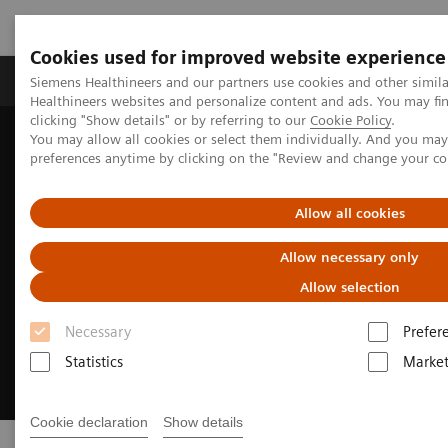
Cookies used for improved website experience
Produkte & Services
Fachbereiche
New
Siemens Healthineers and our partners use cookies and other simil
Healthineers websites and personalize content and ads. You may f
clicking "Show details" or by referring to our
Cookie Policy
.
You may allow all cookies or select them individually. And you ma
Home
Digital Solutions & Automation
syngo
.via Frontier
preferences anytime by clicking on the "Review and change your c
Allow all cookies
Allow necessary only
Allow selection
Necessary
Prefer
Statistics
Market
Cookie declaration
Show details