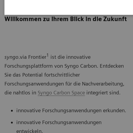
syngo
.via Frontier
Willkommen zu Ihrem Blick in die Zukunft
1
syngo
.via Frontier
ist die innovative
Forschungsplattform von Syngo Carbon. Entdecken
Sie das Potential fortschrittlicher
Forschungsanwendungen für die Nachverarbeitung,
die nahtlos in
Syngo Carbon Space
integriert sind.
innovative Forschungsanwendungen erkunden.
innovative Forschungsanwendungen
entwickeln.