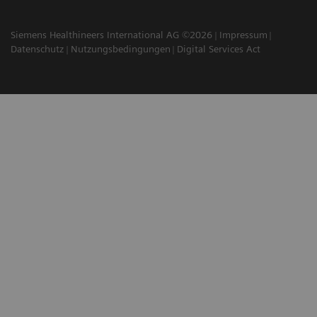
Siemens Healthineers International AG ©2026
Impressum
Datenschutz
Nutzungsbedingungen
Digital Services Act