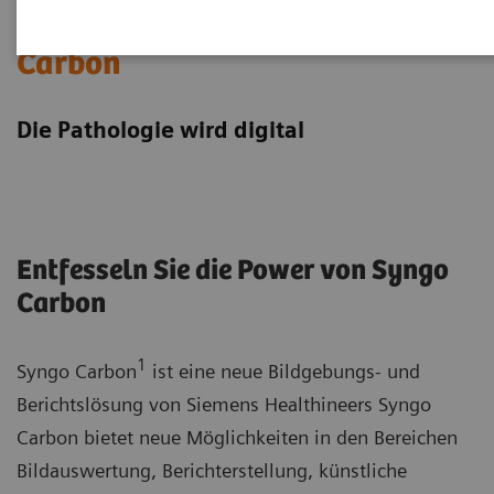
Digitale Pathologie und Syngo
Carbon
Die Pathologie wird digital
Entfesseln Sie die Power von Syngo
Carbon
1
Syngo Carbon
ist eine neue Bildgebungs- und
Berichtslösung von Siemens Healthineers Syngo
Carbon bietet neue Möglichkeiten in den Bereichen
Bildauswertung, Berichterstellung, künstliche