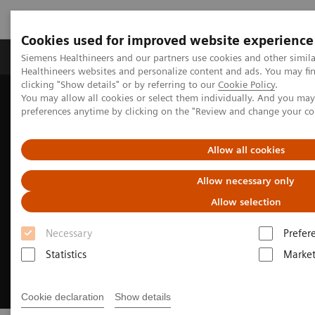
Cookies used for improved website experience
Produkte & Services
Fachbereiche
New
Siemens Healthineers and our partners use cookies and other simil
Healthineers websites and personalize content and ads. You may f
clicking "Show details" or by referring to our
Cookie Policy
.
You may allow all cookies or select them individually. And you ma
Home
Digital Solutions & Automation
preferences anytime by clicking on the "Review and change your c
Digitale Pathologie und Syngo Carbon
Allow all cookies
Allow necessary only
Allow selection
Necessary
Prefer
Statistics
Market
Cookie declaration
Show details