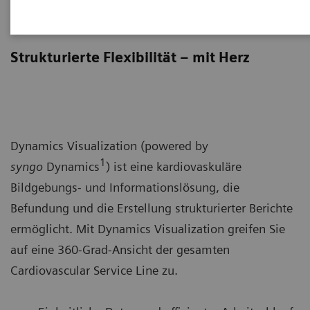
Dynamics Visualization
Strukturierte Flexibilität – mit Herz
Dynamics Visualization (powered by
1
syngo
Dynamics
) ist eine kardiovaskuläre
Bildgebungs- und Informationslösung, die
Befundung und die Erstellung strukturierter Berichte
ermöglicht. Mit Dynamics Visualization greifen Sie
auf eine 360-Grad-Ansicht der gesamten
Cardiovascular Service Line zu.