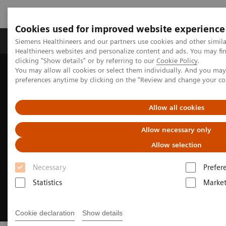
Cookies used for improved website experience
Produkte & Services
Fachbereiche
New
Siemens Healthineers and our partners use cookies and other simil
Healthineers websites and personalize content and ads. You may f
clicking "Show details" or by referring to our
Cookie Policy
.
You may allow all cookies or select them individually. And you ma
Home
Digital Solutions & Automation
preferences anytime by clicking on the "Review and change your c
Dynamics Visualisierung
Allow all cookies
Allow necessary only
Allow selection
Necessary
Prefer
Statistics
Market
Cookie declaration
Show details