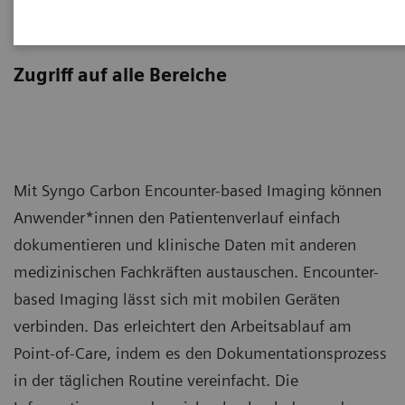
Encounter-based Imaging
Zugriff auf alle Bereiche
Mit Syngo Carbon Encounter-based Imaging können
Anwender*innen den Patientenverlauf einfach
dokumentieren und klinische Daten mit anderen
medizinischen Fachkräften austauschen. Encounter-
based Imaging lässt sich mit mobilen Geräten
verbinden. Das erleichtert den Arbeitsablauf am
Point-of-Care, indem es den Dokumentationsprozess
in der täglichen Routine vereinfacht. Die