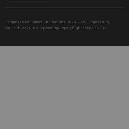
Siemens Healthineers International AG ©2026
Impressum
Datenschutz
Nutzungsbedingungen
Digital Services Act