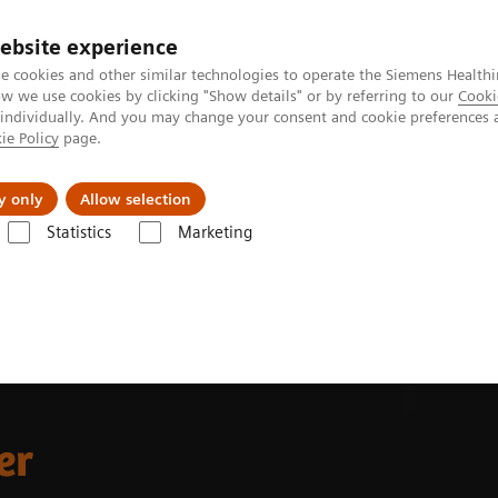
ebsite experience
e cookies and other similar technologies to operate the Siemens Healthi
 we use cookies by clicking "Show details" or by referring to our
Cooki
 individually. And you may change your consent and cookie preferences 
ie Policy
page.
s & Events
Über uns
y only
Allow selection
Statistics
Marketing
ing decision support
er