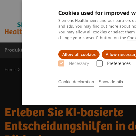
Cookies used for improved w
Siemens Healthineers and our partners us
and ads. You may find out more about how
You may allow all cookies or select them
change your consent" button on the
Cook
Produkte & Services
Fachbereiche
New
Allow all cookies
Allow necessar
Necessary
Preferences
Home
Digital Solutions & Automation
Experience AI-based imag
Cookie declaration
Show details
Erleben Sie KI-basierte
Entscheidungshilfen in d