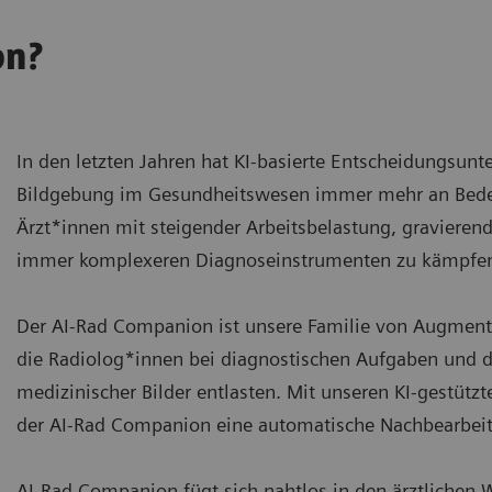
on?
In den letzten Jahren hat KI-basierte Entscheidungsunt
Bildgebung im Gesundheitswesen immer mehr an Bed
Ärzt*innen mit steigender Arbeitsbelastung, graviere
immer komplexeren Diagnoseinstrumenten zu kämpfe
Der AI-Rad Companion ist unsere Familie von Augmen
die Radiolog*innen bei diagnostischen Aufgaben und d
medizinischer Bilder entlasten. Mit unseren KI-gestütz
der AI-Rad Companion eine automatische Nachbearbeit
AI-Rad Companion fügt sich nahtlos in den ärztlichen 