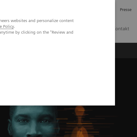
Investor Relations
Karriere
Presse
neers websites and personalize content
e Policy
.
CH | DE
Kontakt
anytime by clicking on the "Review and