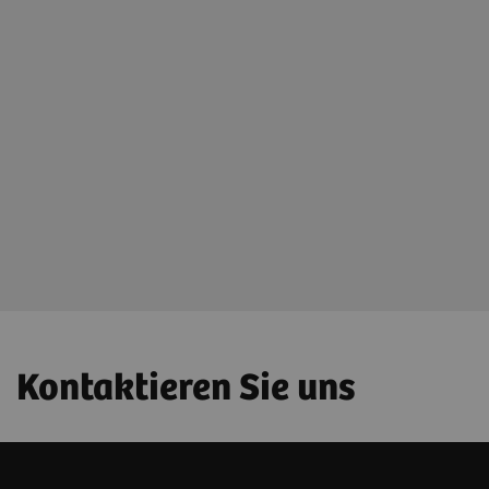
Öffnen Sie AI-Rad Companion Trial
Light
Überzeugen Sie sich selbst von der
Leistungsfähigkeit des AI-Rad Companion unter
tryai.teamplay.siemens-healthineers.com
(funktioniert am besten mit Ihrem Chrome-
Browser).
Kontaktieren Sie uns