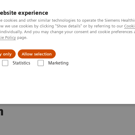
ebsite experience
Investoren
Talente
e cookies and other similar technologies to operate the Siemens Healthi
 we use cookies by clicking "Show details" or by referring to our
Cooki
 individually. And you may change your consent and cookie preferences 
ie Policy
page.
Innovationen
Purpose
y only
Allow selection
Statistics
Marketing
 Healthineers baut moderne Logistikhalle in Kemnath
aut
n