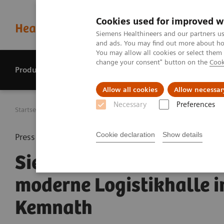
Cookies used for improved w
Siemens Healthineers and our partners us
and ads. You may find out more about how
You may allow all cookies or select them
change your consent" button on the
Cook
Produkte & Services
Perspektiven
Allow all cookies
Allow necessar
Necessary
Preferences
Startseite
Presse Center
Presseinformationen
Siemens
Cookie declaration
Show details
Press release
Siemens Healthineers b
moderne Logistikhalle i
Kemnath