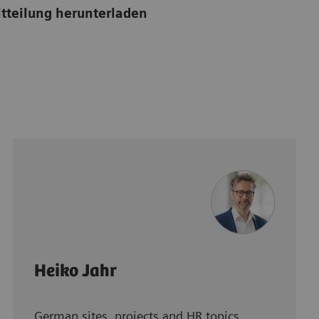
tteilung herunterladen
Heiko Jahr
German sites, projects and HR topics