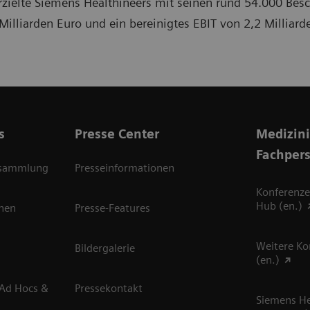
zielte Siemens Healthineers mit seinen rund 54.000 Besc
lliarden Euro und ein bereinigtes EBIT von 2,2 Milliard
s
Presse Center
Medizin
Fachper
rsammlung
Presseinformationen
Konferenze
Hub (en.)
onen
Presse-Features
Weitere Ko
Bildergalerie
(en.)
 Ad Hocs &
Pressekontakt
Siemens He