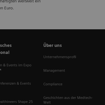
häftigten weltweit ein
en Euro.
isches
Über uns
sonal
Unternehmensprofil
n & Events im Expo
Management
nferenzen & Events
Compliance
Geschichten aus der Medtech-
althineers Shape 25
Welt