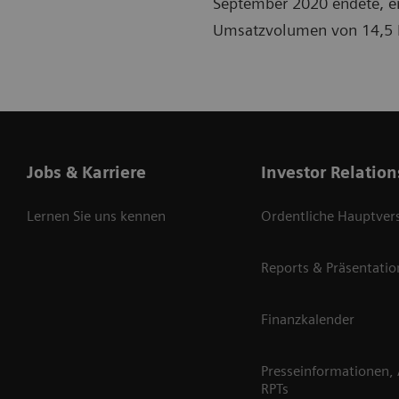
September 2020 endete, er
Umsatzvolumen von 14,5 Mi
Jobs & Karriere
Investor Relation
Lernen Sie uns kennen
Ordentliche Hauptve
Reports & Präsentati
Finanzkalender
Presseinformationen,
RPTs