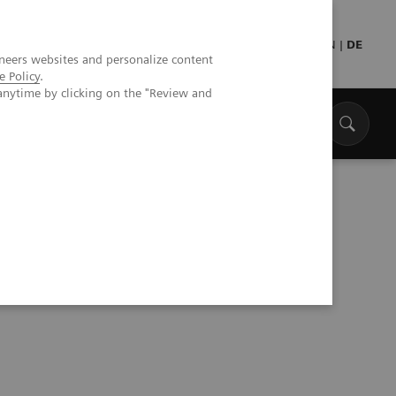
Presse
Medizinisches Fachpersonal
EN
|
DE
neers websites and personalize content
e Policy
.
anytime by clicking on the "Review and