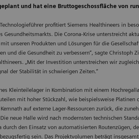
eplant und hat eine Bruttogeschossfläche von ru
d Technologieführer profitiert Siemens Healthineers in 
 Gesundheitsmarkts. Die Corona-Krise unterstreicht aktue
 mit unseren Produkten und Lösungen für die Gesellschaft
ten und die Gesundheit zu verbessern“, sagte Christoph Zi
thineers. „Mit der Investition unterstreichen wir zuglei
al der Stabilität in schwierigen Zeiten.“
ches Kleinteilelager in Kombination mit einem Hochregall
eilen mit hoher Stückzahl, wie beispielsweise Platinen 
 Kemnath auf externe Lager-Ressourcen zurück, die zune
 Die neue Halle wird nach modernsten technischen Standar
a durch den Einsatz von automatisierten Routenzügen, deu
bezugsfertig sein. Das Projektvolumen beträgt insgesamt