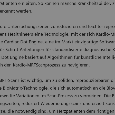
atienten einleiten. So können manche Krankheitsbilder, z
 erkannt werden.
ie Untersuchungszeiten zu reduzieren und leichter repro
ens Healthineers eine Technologie, mit der sich Kardio-M
ie Cardiac Dot Engine, eine im Markt einzigartige Softwa
t-für-Schritt-Anleitungen für standardisierte diagnostisc
 Dot Engine basiert auf Algorithmen für künstliche Intel
h den Kardio-MRTScanprozess zu navigieren.
MRT-Scans ist wichtig, um zu soliden, reproduzierbaren d
BioMatrix-Technologie, die sich automatisch an die Biova
ewollte Variationen im Scan-Prozess zu vermeiden. Die B
gszeiten, reduziert Wiederholungsscans und erzielt konsi
sse, die notwendig sind, um Herzpatienten dem richtige