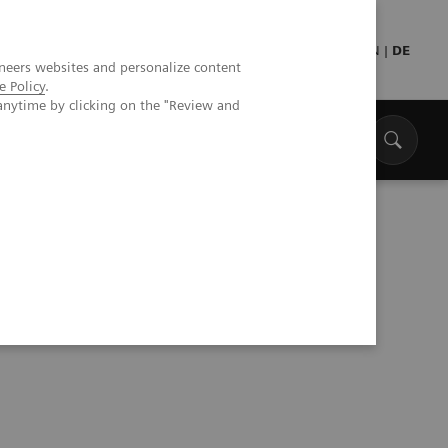
Presse
Medizinisches Fachpersonal
EN
|
DE
neers websites and personalize content
e Policy
.
anytime by clicking on the "Review and
r Kardiovaskulären Medizin neu