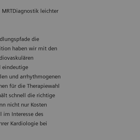
n MRTDiagnostik leichter
ndlungspfade die
ition haben wir mit den
rdiovaskulären
d eindeutige
ellen und arrhythmogenen
nen für die Therapiewahl
t schnell die richtige
n nicht nur Kosten
 im Interesse des
hrer Kardiologie bei