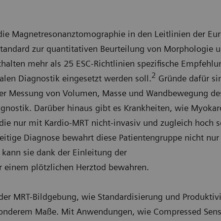
die Magnetresonanztomographie in den Leitlinien der Eur
standard zur quantitativen Beurteilung von Morphologie 
thalten mehr als 25 ESC-Richtlinien spezifische Empfehlu
2
ialen Diagnostik eingesetzt werden soll.
Gründe dafür sin
 der Messung von Volumen, Masse und Wandbewegung des
agnostik. Darüber hinaus gibt es Krankheiten, wie Myokard
e nur mit Kardio-MRT nicht-invasiv und zugleich hoch se
eitige Diagnose bewahrt diese Patientengruppe nicht nu
n kann sie dank der Einleitung der
or einem plötzlichen Herztod bewahren.
er MRT-Bildgebung, wie Standardisierung und Produktivit
sonderem Maße. Mit Anwendungen, wie Compressed Sensi