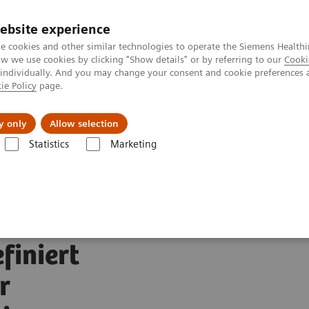
ebsite experience
Investoren
Talente
e cookies and other similar technologies to operate the Siemens Healthi
 we use cookies by clicking "Show details" or by referring to our
Cooki
 individually. And you may change your consent and cookie preferences 
ie Policy
page.
Innovationen
Purpose
y only
Allow selection
Statistics
Marketing
MRT-Scanner von Siemens Healthineers definiert Behandlungspfade in de
n
finiert
r