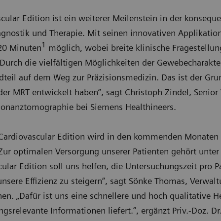
ular Edition ist ein weiterer Meilenstein in der konseq
iagnostik und Therapie. Mit seinen innovativen Applikati
1
20 Minuten
möglich, wobei breite klinische Fragestellun
Durch die vielfältigen Möglichkeiten der Gewebecharakte
ndteil auf dem Weg zur Präzisionsmedizin. Das ist der Gr
 der MRT entwickelt haben“, sagt Christoph Zindel, Senior
sonanztomographie bei Siemens Healthineers.
Cardiovascular Edition wird in den kommenden Monaten 
 „Zur optimalen Versorgung unserer Patienten gehört unt
ar Edition soll uns helfen, die Untersuchungszeit pro Pat
nsere Effizienz zu steigern“, sagt Sönke Thomas, Verwalt
en. „Dafür ist uns eine schnellere und hoch qualitative H
gsrelevante Informationen liefert.“, ergänzt Priv.-Doz. Dr