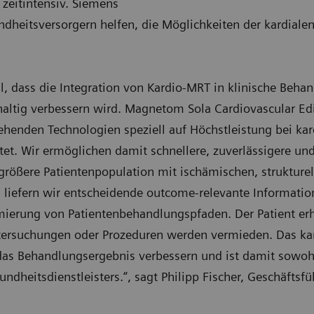
 zeitintensiv. Siemens
dheitsversorgern helfen, die Möglichkeiten der kardiale
l, dass die Integration von Kardio-MRT in klinische Beha
altig verbessern wird. Magnetom Sola Cardiovascular Ed
ehenden Technologien speziell auf Höchstleistung bei ka
et. Wir ermöglichen damit schnellere, zuverlässigere un
 größere Patientenpopulation mit ischämischen, struktur
liefern wir entscheidende outcome-relevante Informatio
ierung von Patientenbehandlungspfaden. Der Patient erhäl
tersuchungen oder Prozeduren werden vermieden. Das kan
das Behandlungsergebnis verbessern und ist damit sowohl
ndheitsdienstleisters.“, sagt Philipp Fischer, Geschäftsfü