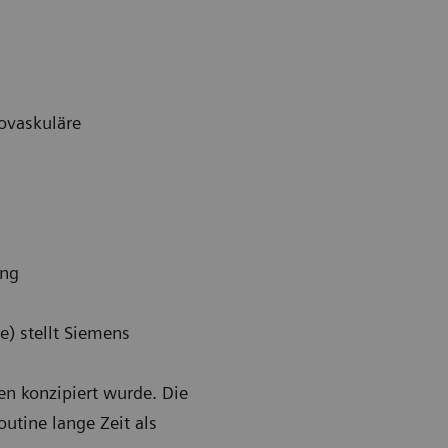
iovaskuläre
ung
e) stellt Siemens
n konzipiert wurde. Die
utine lange Zeit als