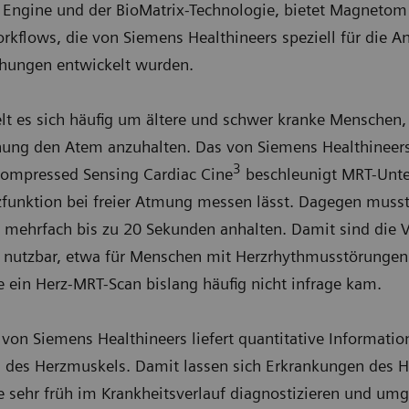
Engine und der BioMatrix-Technologie, bietet Magnetom 
rkflows, die von Siemens Healthineers speziell für die A
chungen entwickelt wurden.
elt es sich häufig um ältere und schwer kranke Mensche
hung den Atem anzuhalten. Das von Siemens Healthineers
3
ompressed Sensing Cardiac Cine
beschleunigt MRT-Unt
rzfunktion bei freier Atmung messen lässt. Dagegen musst
ehrfach bis zu 20 Sekunden anhalten. Damit sind die V
n nutzbar, etwa für Menschen mit Herzrhythmusstörungen
 ein Herz-MRT-Scan bislang häufig nicht infrage kam.
 Siemens Healthineers liefert quantitative Informatio
es Herzmuskels. Damit lassen sich Erkrankungen des H
ehr früh im Krankheitsverlauf diagnostizieren und umge