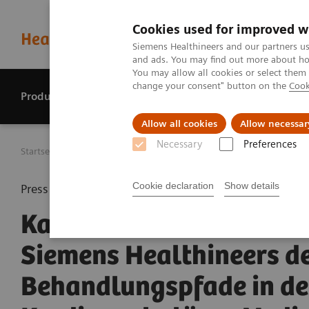
Cookies used for improved w
Siemens Healthineers and our partners us
and ads. You may find out more about how
You may allow all cookies or select them
change your consent" button on the
Cook
Produkte & Services
Perspektiven
Allow all cookies
Allow necessar
Necessary
Preferences
Startseite
Presse Center
Presseinformationen
Kardio-
Cookie declaration
Show details
Press release
Kardio-MRT-Scanner vo
Siemens Healthineers de
Behandlungspfade in de