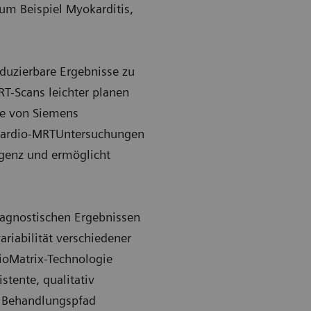
um Beispiel Myokarditis,
duzierbare Ergebnisse zu
RT-Scans leichter planen
re von Siemens
he Kardio-MRTUntersuchungen
ligenz und ermöglicht
iagnostischen Ergebnissen
riabilität verschiedener
ioMatrix-Technologie
stente, qualitativ
n Behandlungspfad