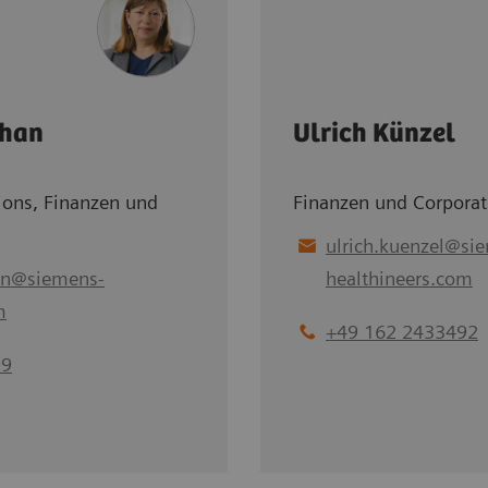
dhan
Ulrich Künzel
tions, Finanzen und
Finanzen und Corporate
ulrich.kuenzel
@
si
an
@
siemens-
healthineers.com
m
+49 162 2433492
99