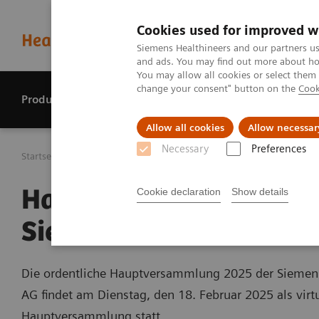
Cookies used for improved w
Siemens Healthineers and our partners us
and ads. You may find out more about how
You may allow all cookies or select them
change your consent" button on the
Cook
Produkte & Services
Perspektiven
Allow all cookies
Allow necessar
Necessary
Preferences
Startseite
Presse Center
Press features
Hauptversamm
Hauptversammlung 202
Cookie declaration
Show details
Siemens Healthineers A
Die ordentliche Hauptversammlung 2025 der Siemens
AG findet am Dienstag, den 18. Februar 2025 als virt
Hauptversammlung statt.