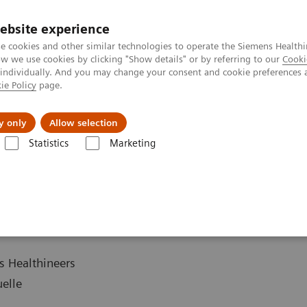
ebsite experience
Investoren
Talente
e cookies and other similar technologies to operate the Siemens Healthi
 we use cookies by clicking "Show details" or by referring to our
Cooki
 individually. And you may change your consent and cookie preferences 
ie Policy
page.
Innovationen
Purpose
y only
Allow selection
Statistics
Marketing
lung 2025 der Siemens Healthineers AG
5 der
G
 Healthineers
uelle