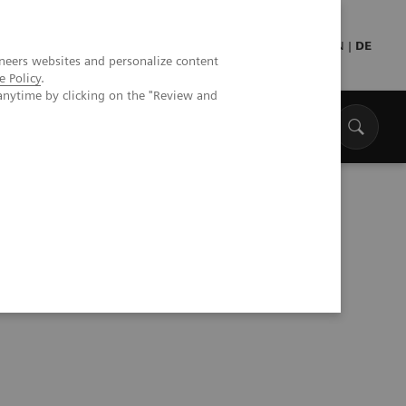
Presse
Medizinisches Fachpersonal
EN
|
DE
neers websites and personalize content
e Policy
.
anytime by clicking on the "Review and