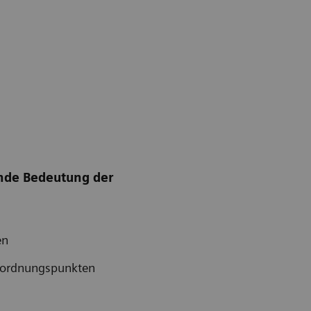
nde Bedeutung der
sen
esordnungspunkten