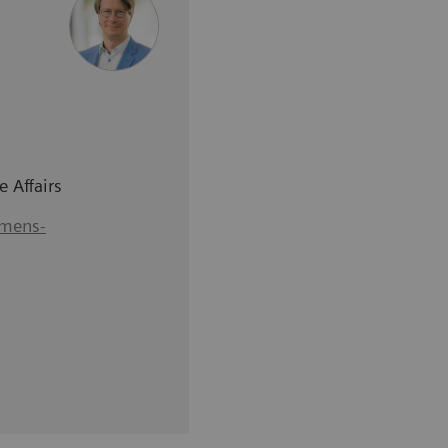
 Affairs
emens-