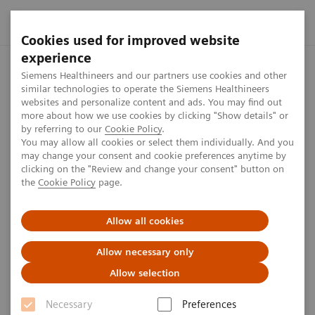
Cookies used for improved website
experience
Startseite
Presse Center
Press features
Ergebnisse des e
Siemens Healthineers and our partners use cookies and other
similar technologies to operate the Siemens Healthineers
websites and personalize content and ads. You may find out
more about how we use cookies by clicking "Show details" or
Ergebnisse des ersten Quartals
by referring to our
Cookie Policy
.
You may allow all cookies or select them individually. And you
im Geschäftsjahr 2025
may change your consent and cookie preferences anytime by
clicking on the "Review and change your consent" button on
the
Cookie Policy
page.
Am 6. Februar 2025 veröffentlichten wir die
Ergebnisse des ersten Quartals im Geschäftsjahr
Allow all cookies
2025. Die Telefonkonferenz wurde live übertragen.
Allow necessary only
Allow selection
Necessary
Preferences
Veröffentlicht am 6. Februar 2025