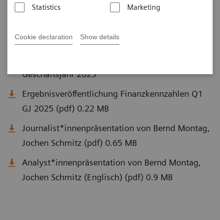
Statistics
Marketing
Q1 Dokumente
Cookie declaration
Show details
Siemens Healthineers startet stark ins
Geschäftsjahr 2025
Ergebnisveröffentlichung Finanzkennzahlen Q1
GJ 2025 (pdf) 0.22 MB
Journalist*innenpräsentation von Bernd Montag,
Jochen Schmitz (pdf) 0.65 MB
Analyst*innenpräsentation von Bernd Montag,
Jochen Schmitz (Englisch) (pdf) 0.9 MB