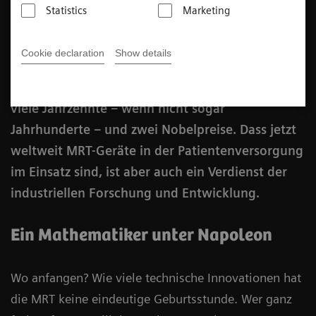
Statistics
Marketing
Veröffentlicht am 19. November 2020
Cookie declaration
Show details
Die spannende Innovationsgeschichte der
Magnetresonanztomographie (MRT) umfasst
viele Jahrzehnte – wenn nicht sogar
Jahrhunderte – und zwei Nobelpreise. Dass jetzt
weltweit MRT-Geräte in der Patientenversorgung
im Einsatz sind, ist aber auch ein Verdienst der
industriellen Forschung und Entwicklung.
Ein Mathematiker unter Napoleon
Wo anfangen? Wie viele technische Innovationen hat
die MRT keine eindeutige Geburtsstunde. Wer ganz