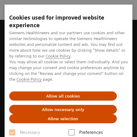
Cookies used for improved website
experience
Startseite
Perspektiven
Magnetresonanztomographie: Der l
Siemens Healthineers and our partners use cookies and other
similar technologies to operate the Siemens Healthineers
websites and personalize content and ads. You may find out
more about how we use cookies by clicking "Show details" or
by referring to our
Cookie Policy
.
Bildgebung
You may allow all cookies or select them individually. And you
may change your consent and cookie preferences anytime by
MRT: Der lange Weg zum
clicking on the "Review and change your consent" button on
the
Cookie Policy
page.
Patienten
Allow all cookies
4
min
Allow necessary only
Allow selection
Necessary
Preferences
Philipp Grätzel von Grätz