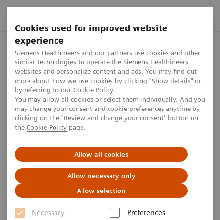
Cookies used for improved website
experience
Startseite
Presse Center
Presseinformationen
Siemens H
Siemens Healthineers and our partners use cookies and other
similar technologies to operate the Siemens Healthineers
websites and personalize content and ads. You may find out
more about how we use cookies by clicking "Show details" or
by referring to our
Cookie Policy
.
Press release
You may allow all cookies or select them individually. And you
may change your consent and cookie preferences anytime by
Siemens Healthineers hebt mit
clicking on the "Review and change your consent" button on
the
Cookie Policy
page.
umfassender Künstlicher
Intelligenz die
Allow all cookies
Röntgendiagnostik auf ein
Allow necessary only
neues Niveau
Allow selection
Necessary
Preferences