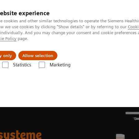
ebsite experience
e cookies and other similar technologies to operate the Siemens Healthi
 we use cookies by clicking "Show details" or by referring to our
Cooki
 individually. And you may change your consent and cookie preferences 
ie Policy
page.
Produkte & Services
News & Events
Üb
y only
Allow selection
Statistics
Marketing
teme
nsysteme