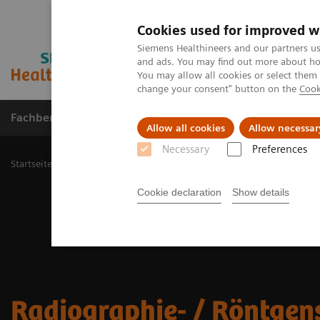
Cookies used for improved w
Siemens Healthineers and our partners us
and ads. You may find out more about how
You may allow all cookies or select them
change your consent" button on the
Cook
Fachbereiche
Healthcare Management
Allow all cookies
Allow necessar
Necessary
Preferences
Startseite
Medizinische Bildgebung
Radiographie- / Röntgensys
Cookie declaration
Show details
Radiographie- / Röntge