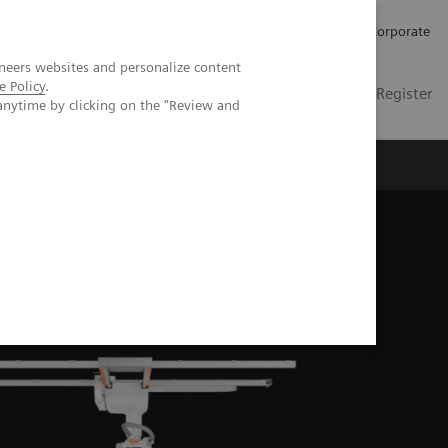
Karriere
Investor Relations
Presse
Corporate
neers websites and personalize content
e Policy
.
DE
Kontakt
Login / Register
anytime by clicking on the "Review and
er uns