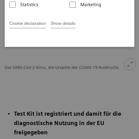
Statistics
Marketing
Veröffentlicht am 29. April 2020
Cookie declaration
Show details
Das SARS-CoV-2-Virus, die Ursache des COVID-19-Ausbruchs.
Test Kit ist registriert und damit für die
diagnostische Nutzung in der EU
freigegeben