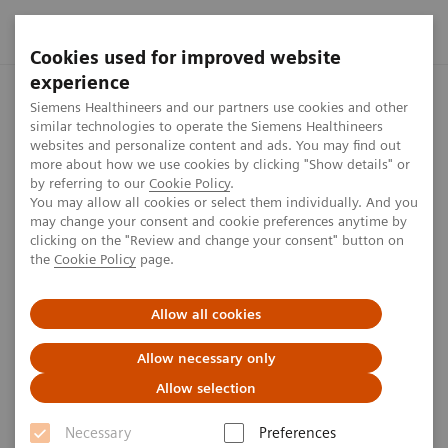
Cookies used for improved website
experience
Startseite
Presse Center
Presseinformationen
Siemens H
Siemens Healthineers and our partners use cookies and other
similar technologies to operate the Siemens Healthineers
websites and personalize content and ads. You may find out
more about how we use cookies by clicking "Show details" or
by referring to our
Cookie Policy
.
Press release
You may allow all cookies or select them individually. And you
may change your consent and cookie preferences anytime by
Siemens Healthineers beginnt
clicking on the "Review and change your consent" button on
the
Cookie Policy
page.
Auslieferung von
molekulardiagnostischen Test
Allow all cookies
Kits für Coronavirus SARS-CoV-
Allow necessary only
2 in Europa
Allow selection
Necessary
Preferences